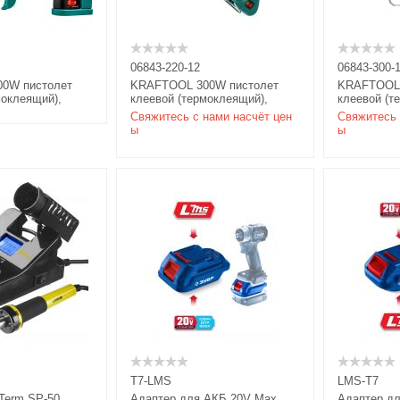
06843-220-12
06843-300-
0W пистолет
KRAFTOOL 300W пистолет
KRAFTOOL 
моклеящий),
клеевой (термоклеящий),
клеевой (т
2 г/мин, d=12мм,
выход клея 45 г/мин, d=12мм,
выход клея
Свяжитесь с нами насчёт цен
Свяжитесь 
300Вт/180Вт
400Вт/300В
ы
ы
T7-LMS
LMS-T7
erm SP-50,
Адаптер для АКБ 20V Max
Адаптер д