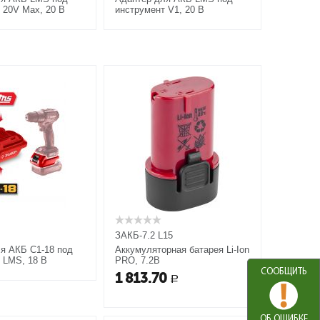
 20V Max, 20 В
инструмент V1, 20 В
ЗАКБ-7.2 L15
я АКБ С1-18 под
Аккумуляторная батарея Li-Ion
 LMS, 18 В
PRO, 7.2В
СООБЩИТЬ
1 813.70
Р
ОБ ОШИБКЕ