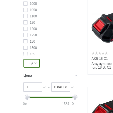
1000
1050
1100
120
1200
1250
130
1300
135
АКБ-18 С1
1350
Еще
Аккумуляторн
140
Ion, 18 В, C1
1400
Цена
150
1500
–
Р
Р
160
1600
0
15841.08
Р
1650
Р
1700