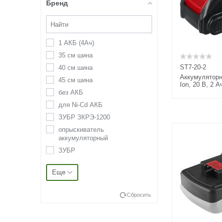
Бренд
180
1800
1900
1 АКБ (4Ач)
200
35 см шина
2000
ST7-20-2
40 см шина
2100
Аккумуляторн
45 см шина
2200
Ion, 20 В, 2 А
без АКБ
230
для Ni-Cd АКБ
2300
ЗУБР ЗКРЭ-1200
2350
опрыскиватель
2400
аккумуляторный
250
ЗУБР
2500
STAYER
2600
Еще
GRINDA
2700
URAGAN
280
Сбросить
STEHER
2800
MIRAX
300