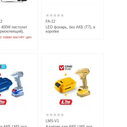
12
FA-12
400W пистолет
LED фонарь, без АКБ (T7), в
ермоклеящий),
коробке
 50 г/мин, d=12мм,
с нами насчёт цен
т
LMS-V1
ля АКБ LMS под
Адаптер для АКБ LMS под