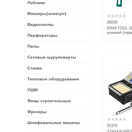
Лобзики
Миксеры(электро)
06839
Видеоскопы
KRAFTOOL 20
клеевой (тер
Перфораторы
выход клея 3
200Вт/100Вт
Пилы
Сетевые шуруповерты
Станки
Тепловое оборудование
УШМ
Фены строительные
Фрезеры
Шлифовальные машины
55370
STAYER PROT