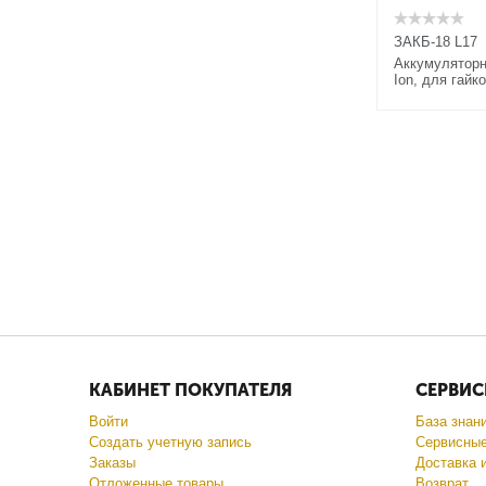
KRAFTOOL
3000
DEXX
ЗАКБ-18 L17
330
Аккумуляторн
3300
Ion, для гайк
350
370
375
380
400
420
450
470
500
550
570
КАБИНЕТ ПОКУПАТЕЛЯ
СЕРВИС
580
Войти
База знан
600
Создать учетную запись
Сервисные
650
Заказы
Доставка 
680
Отложенные товары
Возврат