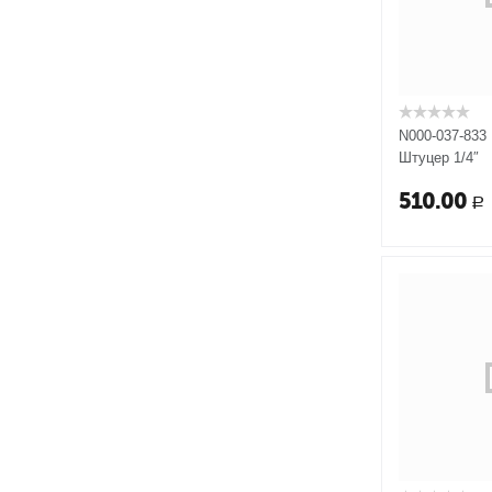
N000-037-833
Штуцер 1/4″
510.00
Р