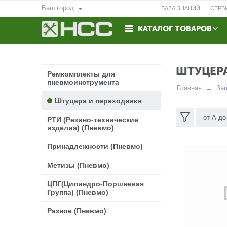
Ваш город
БАЗА ЗНАНИЙ
СЕРВ
КАТАЛОГ ТОВАРОВ
ВОЗВРАТ
КОНТАКТЫ
ШТУЦЕР
Ремкомплекты для
пневмоинструмента
Главная
За
Штуцера и переходники
от А до
РТИ (Резино-технические
изделия) (Пневмо)
Принадлежности (Пневмо)
Метизы (Пневмо)
ЦПГ(Цилиндро-Поршневая
Группа) (Пневмо)
Разное (Пневмо)