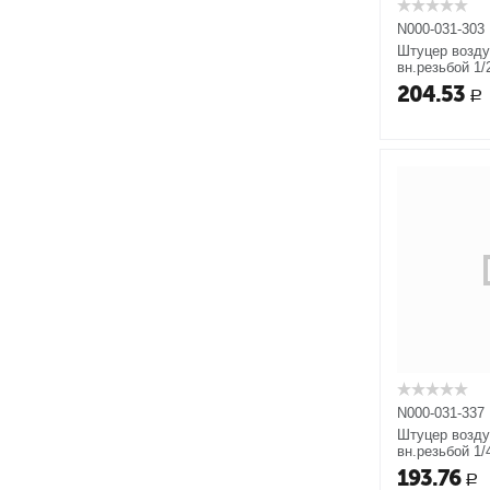
N000-031-303
Штуцер возд
вн.резьбой 1/
204.53
Р
N000-031-337
Штуцер возд
вн.резьбой 1/
193.76
Р