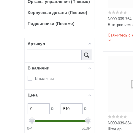
Органы управления (Пневмо)
Корпусные детали (Пневмо)
N000-039-764
Подшипники (Пневмо)
Быстросъемн
Свяжитесь с 
ы
Артикул
В наличии
В наличии
Цена
–
Р
Р
N000-039-834
0
510
Штуцер
Р
Р