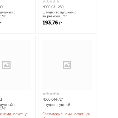
39
N000-031-280
здушный с
Штуцер воздушный с
1/4″
вн.резьбой 1/4″
193.76
Р
Р
11
N000-044-724
здушный с
Штуцер впускной
1/4″
с нами насчёт цен
Свяжитесь с нами насчёт цен
ы