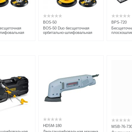
BOS-50
BPS-720
бесщеточная
BOS-50 Duo бесщеточная
Бесщеточн
шлифовальная
орбитально-шлифовальная
плоскошли
машина
HDSM-180
MSB-76-73
 шлифовальная
Дельташлифовальная машина