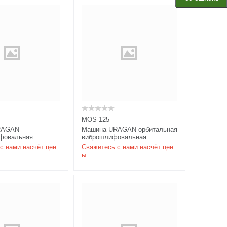
MOS-125
RAGAN
Машина URAGAN орбитальная
фовальная
виброшлифовальная
с нами насчёт цен
Свяжитесь с нами насчёт цен
ы