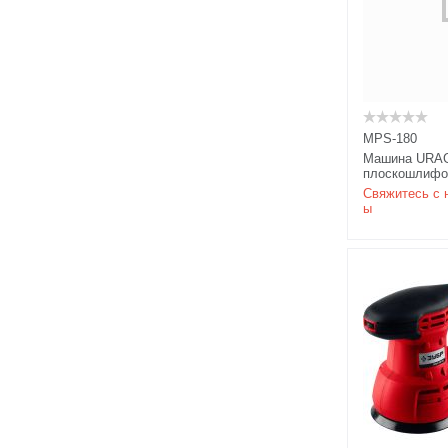
MPS-180
Машина URA
плоскошлифо
Свяжитесь с 
ы