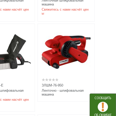
 шлифовальная
Ленточная шлифовальная
машина
с нами насчёт цен
Свяжитесь с нами насчёт цен
ы
-E
ЗЛШМ-76-950
 шлифовальная
Ленточно - шлифовальная
машина
СООБЩИТЬ
с нами насчёт цен
ОБ ОШИБКЕ