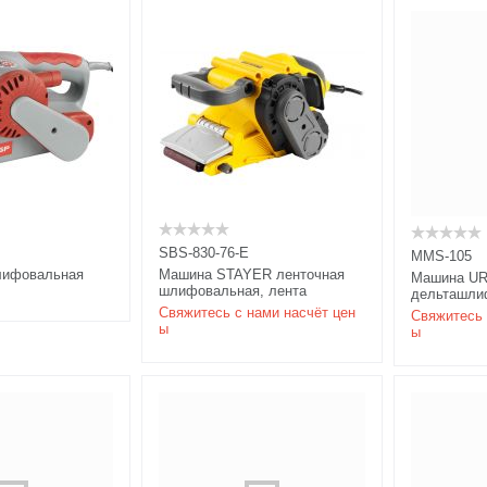
SBS-830-76-E
MMS-105
лифовальная
Машина STAYER ленточная
Машина U
шлифовальная, лента
дельташли
76x457мм, скорость ленты
Свяжитесь с нами насчёт цен
Свяжитесь 
120-260м/мин, 830Вт
ы
ы