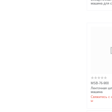
машина для с
MSB-76-900
Ленточная ш
машина
Свяжитесь с 
ы