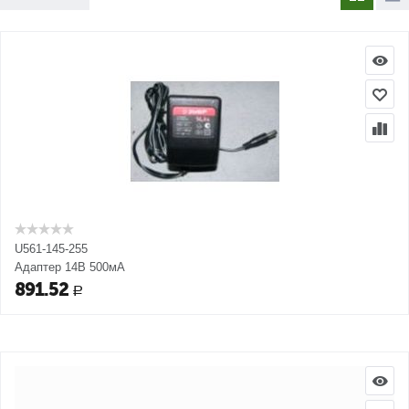
U561-145-255
Адаптер 14В 500мА
891.52
Р