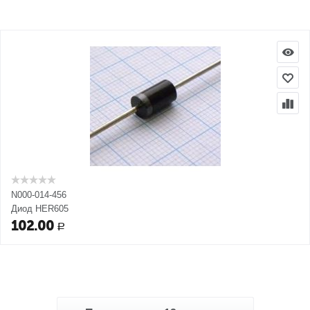
N000-014-456
Диод HER605
102.00
Р