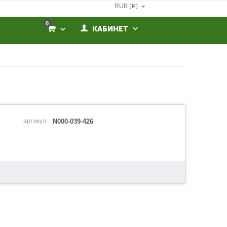
RUB (
)
Р
0
КАБИНЕТ
артикул:
N000-039-426