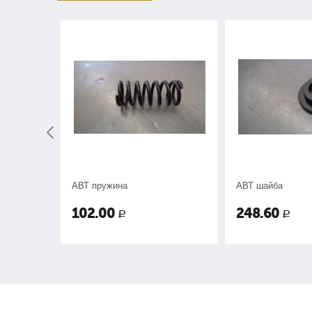
т.
АВТ пружина
АВТ шайба
-039-589.
102.00
248.60
Р
Р