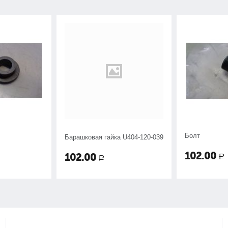
Болт
Барашковая гайка U404-120-039
102.00
102.00
Р
Р