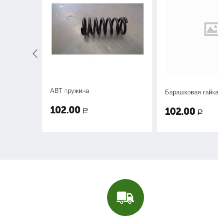
т.
АВТ пружина
Барашковая гайка
-039-589.
102.00
102.00
Р
Р