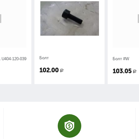
Болт
 U404-120-039
Болт #W
102.00
103.05
Р
Р