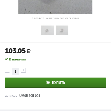
Наведите на картинку для увеличения
103.05
Р
В наличии
−
+
КУПИТЬ
артикул:
UM05-905-001