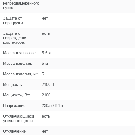
непреднамеренного
пуска:
Название
Шайба-гровер D5
UM04-001-003
Защита от
нет
перегрузки:
Кол-во по схеме
4
Защита от
есть
повреждения
Кол-во в корзину
+
коллектора:
−
Масса в упаковке:
5.6 кг
Цена (Р)
103
Масса изделия:
5 кг
Масса изделия, кг:
5
Мощность:
2100 Вт
Поз. в схеме
9
Мощность, Вт:
2100
Название
Кольцо пылезащитное
Напряжение:
230/50 В/Гц
U503-181-009
Отключающиеся
есть
Кол-во по схеме
1
угольные щетки:
Кол-во в корзину
+
Отключение
нет
−