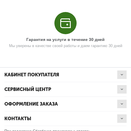
Поз. в схеме
14
Название
Винт M4x14 РН2
UM01-000-018
Кол-во по схеме
3
Гарантия на услуги в течение 30 дней
Мы уверены в качестве своей работы и даем гарантию 30 дней
Кол-во в корзину
+
−
Цена (Р)
103
КАБИНЕТ ПОКУПАТЕЛЯ
СЕРВИСНЫЙ ЦЕНТР
Поз. в схеме
15
ОФОРМЛЕНИЕ ЗАКАЗА
Название
Шестерня ведомая D65 Z41
U503-211-015
КОНТАКТЫ
Кол-во по схеме
1