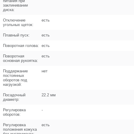
питания при
заклинивании
диска:
Цена (Р)
206
Отключение
есть
угольных щеток:
Плавный пуск:
есть
Поз. в схеме
10
Поворотная голова:
есть
Название
Крышка корпуса редуктора
Поворотная
есть
U503-181-010
основная рукоятка:
Поддержание
нет
Кол-во по схеме
1
постоянных
оборотов под
Кол-во в корзину
+
нагрузкой:
−
Посадочный
22.2 мм
диаметр:
Цена (Р)
618
Регулировка
-
оборотов:
Регулировка
есть
положения кожуха
Поз. в схеме
11
без инструмента: