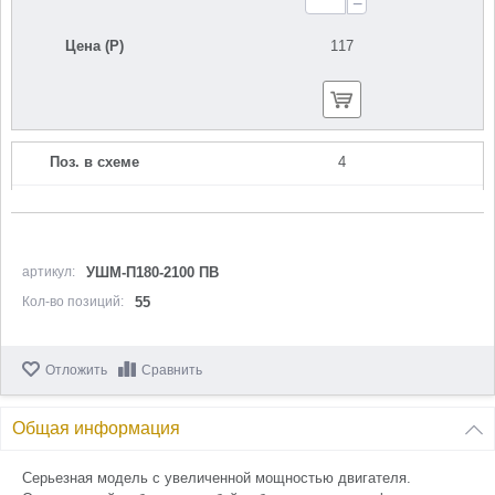
−
Цена (Р)
117
Поз. в схеме
4
Название
Кожух диска
U503-211-004
Кол-во по схеме
1
артикул:
УШМ-П180-2100 ПВ
Кол-во позиций:
55
Кол-во в корзину
+
−
Отложить
Сравнить
Цена (Р)
618
Общая информация
Серьезная модель с увеличенной мощностью двигателя.
Поз. в схеме
5