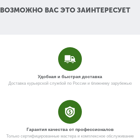
Кол-во в корзину
+
ВОЗМОЖНО ВАС ЭТО ЗАИНТЕРЕСУЕТ
−
Цена (Р)
103
Поз. в схеме
13
Название
Шайба-гровер D4
UM04-001-002
Удобная и быстрая доставка
Доставка курьерской службой по России и ближнему зарубежью
Кол-во по схеме
3
Кол-во в корзину
+
−
Цена (Р)
103
Гарантия качества от профессионалов
Только сертифицированные мастера и комплексное обслуживание