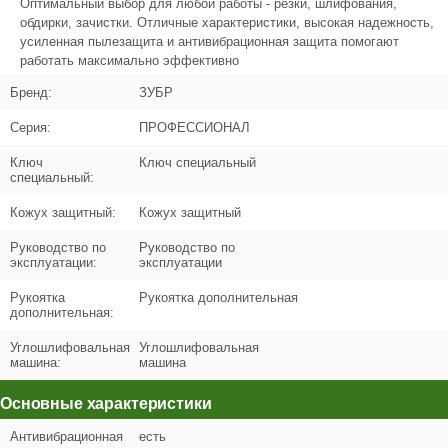
Оптимальный выбор для любой работы - резки, шлифования,
обдирки, зачистки. Отличные характеристики, высокая надежность,
Название
Шпиндель D24x84
усиленная пылезащита и антивибрационная защита помогают
U503-181-005
работать максимально эффективно
Бренд:
Кол-во по схеме
ЗУБР
1
Серия:
ПРОФЕССИОНАЛ
Кол-во в корзину
+
−
Ключ
Ключ специальный
специальный:
Цена (Р)
449
Кожух защитный:
Кожух защитный
Руководство по
Руководство по
эксплуатации:
эксплуатации
Поз. в схеме
6
Рукоятка
Рукоятка дополнительная
дополнительная:
Название
Шпонка 4х5х12.2
Углошлифовальная
Углошлифовальная
U353-115-006
машина:
машина
Кол-во по схеме
1
Основные характеристики
Кол-во в корзину
+
Антивибрационная
есть