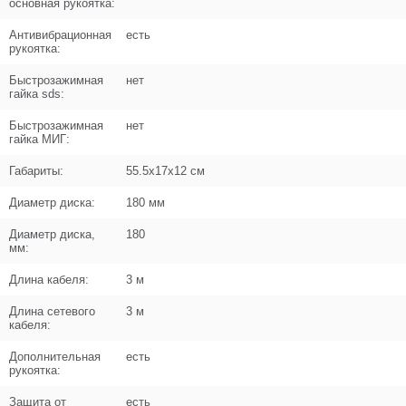
−
основная рукоятка:
Антивибрационная
есть
Цена (Р)
126
рукоятка:
Быстрозажимная
нет
гайка sds:
Быстрозажимная
нет
Поз. в схеме
7
гайка МИГ:
Название
Винт M5x19
Габариты:
55.5х17х12 см
UM01-000-037
Диаметр диска:
180 мм
Кол-во по схеме
4
Диаметр диска,
180
мм:
Кол-во в корзину
+
−
Длина кабеля:
3 м
Цена (Р)
103
Длина сетевого
3 м
кабеля:
Дополнительная
есть
рукоятка:
Поз. в схеме
8
Защита от
есть