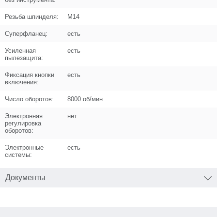
Название
Подшипник шариковый 6202 открытый
Резьба шпинделя:
М14
(35х15х11) n/n
U009-620-200
Суперфланец:
есть
Усиленная
есть
Кол-во по схеме
1
пылезащита:
Кол-во в корзину
+
Фиксация кнопки
есть
−
включения:
Цена (Р)
394
Число оборотов:
8000 об/мин
Электронная
нет
регулировка
оборотов:
Электронные
есть
Поз. в схеме
12
системы:
Название
Фиксатор подшипника шпинделя
Документы
D42xh2,2
U253-235-013
Кол-во по схеме
1