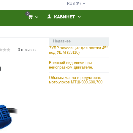
RUB (
)
Р
0
КАБИНЕТ
Недавнее
ЗУБР заусовщик для плитки 45°
0 отзывов
под УШМ (33110)
Внешний вид свечи при
неисправном двигателе.
)
Обьемы масла в редукторах
мотоблоков МТШ-500,600,700.