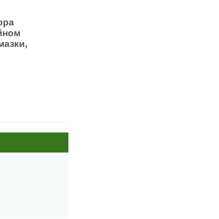
ора
ийном
мазки,