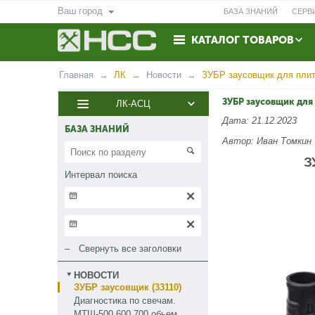
Ваш город
БАЗА ЗНАНИЙ
СЕРВ
КАТАЛОГ ТОВАРОВ
ВОЗВРАТ
КОНТАКТЫ
Главная
ЛК
Новости
ЗУБР заусовщик для плит
ЗУБР заусовщик для
ЛК-АСЦ
Дата: 21.12.2023
БАЗА ЗНАНИЙ
Автор: Иван Томкин
З
Интервал поиска
Свернуть все заголовки
НОВОСТИ
ЗУБР заусовщик (33110)
Диагностика по свечам.
МТШ-500,600,700 обьем