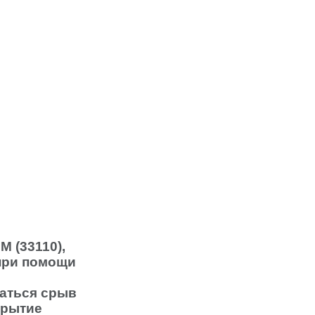
 (33110),
 при помощи
таться срыв
крытие