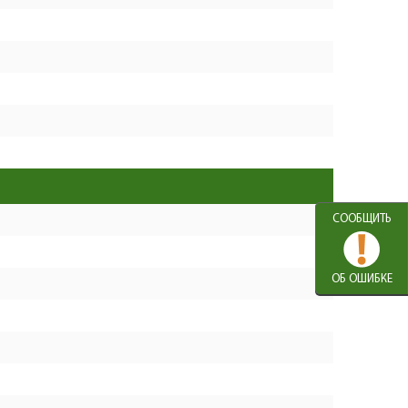
Кольцо стопорное D5 Е-
+
1
103
образное
−
N000-029-124
+
Пружина стопора D9xh13
1
103
N000-029-125
−
Штифт блокировки вала с
+
1
104
кнопкой #
−
N000-029-126
+
Корпус редуктора
СООБЩИТЬ
1
327
N000-028-632
−
+
Гайка M7 (автогровер) #F
ОБ ОШИБКЕ
1
103
UM05-001-002
−
+
Шестерня ведущая
1
202
N000-029-127
−
Подшипник шариковый
+
1
330
608-2RS (22х8х7) CNBALL
−