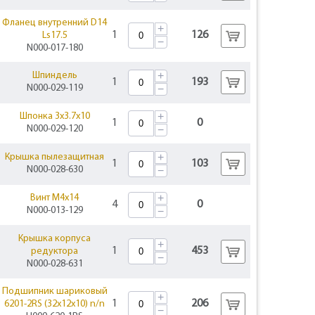
Фланец внутренний D14
+
1
126
Ls17.5
−
N000-017-180
+
Шпиндель
1
193
N000-029-119
−
+
Шпонка 3х3.7х10
1
0
N000-029-120
−
+
Крышка пылезащитная
1
103
N000-028-630
−
+
Винт М4x14
4
0
N000-013-129
−
Крышка корпуса
+
1
453
редуктора
−
N000-028-631
Подшипник шариковый
+
1
206
6201-2RS (32х12х10) n/n
−