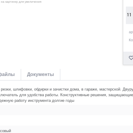
 на картинку для увеличения
11
12
ар
Ко
13
14
файлы
Документы
15
езки, шлифовки, обдирки и зачистки дома, в гараже, мастерской. Двур
ыключатель для удобства работы. Конструктивные решения, защищающи
дежную работу инструмента долгие годы
16
17
совый