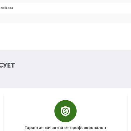
 об/мин
42
43
44
СУЕТ
45
47
48
Гарантия качества от профессионалов
49