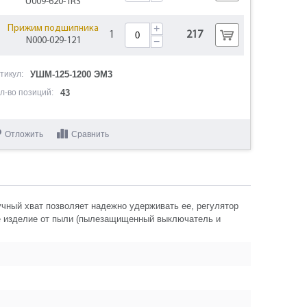
U009-620-1RS
+
Прижим подшипника
1
217
N000-029-121
−
+
Винт M4x10
тикул:
УШМ-125-1200 ЭМ3
3
102
N000-027-194
−
л-во позиций:
43
Шестерня ведомая
+
1
250
D52.6хd11 Z35
−
N000-029-122
Отложить
Сравнить
+
Шайба фигурная D10
1
0
N000-018-636
−
+
Шайба гровер М4
1
0
учный хват позволяет надежно удерживать ее, регулятор
N000-019-297
−
е изделие от пыли (пылезащищенный выключатель и
Подшипник шариковый
+
1
220
696-2Z (15х6х5) OEPECE
−
U009-696-RS0
+
Рукоятка боковая
1
0
N000-029-123
−