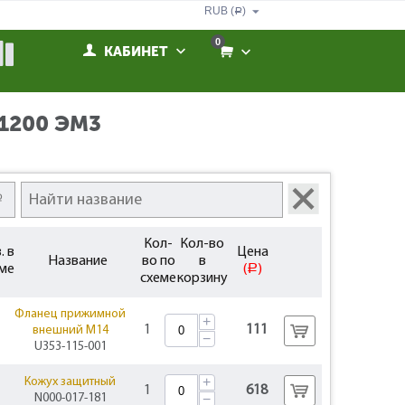
RUB (
)
Р
0
КАБИНЕТ
1200 ЭМ3
Кол-
Кол-во
. в
Цена
Название
во по
в
ме
(
)
Р
схеме
корзину
Фланец прижимной
+
1
111
внешний M14
−
U353-115-001
+
Кожух защитный
1
618
N000-017-181
−