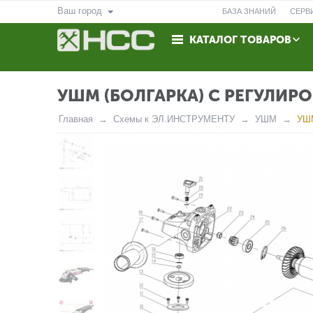
Ваш город
БАЗА ЗНАНИЙ
СЕРВ
КАТАЛОГ ТОВАРОВ
ВОЗВРАТ
КОНТАКТЫ
УШМ (БОЛГАРКА) С РЕГУЛИР
Главная
Схемы к ЭЛ.ИНСТРУМЕНТУ
УШМ
УШМ