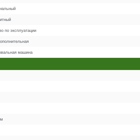
иальный
19
итный
во по эксплуатации
20
дополнительная
вальная машина
21
22
23
24
см
25