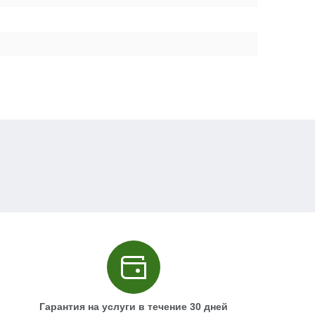
Блок электронный
+
регулятор оборотов 2
1
501
−
провода n/r
V000-004-399
Выключатель FA2-6/2W
+
1
263
6(6)A 250V AC~5E4
−
V000-003-387
+
Конденсатор 0.22uF
1
200
N000-019-847
−
Рукоятка основная
+
1
412
правая часть
−
N000-028-635
+
Прижим кабеля
1
0
N000-029-139
−
+
Рукав кабеля
1
0
N000-029-140
−
Шнур сетевой Rubber
+
Гарантия на услуги в течение 30 дней
1
0
2х0.75мм2 2м
−