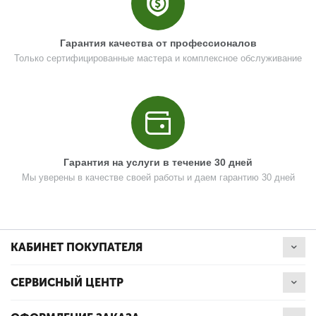
U589-370-081
Кол-во по схеме
1
Гарантия качества от профессионалов
Только сертифицированные мастера и комплексное обслуживание
Кол-во в корзину
+
−
Цена (Р)
0
Гарантия на услуги в течение 30 дней
Поз. в схеме
1.14
Мы уверены в качестве своей работы и даем гарантию 30 дней
Название
Штифт D3х14
U589-490-103
Кол-во по схеме
1
КАБИНЕТ ПОКУПАТЕЛЯ
Кол-во в корзину
+
−
СЕРВИСНЫЙ ЦЕНТР
Цена (Р)
0