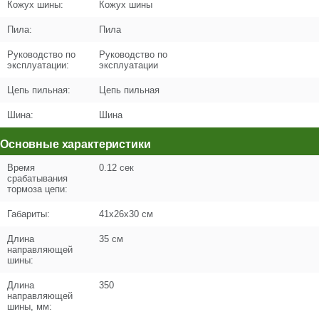
Кожух шины:
Кожух шины
Пила:
Пила
Поз. в схеме
1.06
Руководство по
Руководство по
Название
эксплуатации:
эксплуатации
Рычаг
U589-490-127
Цепь пильная:
Цепь пильная
Кол-во по схеме
1
Шина:
Шина
Кол-во в корзину
+
Основные характеристики
−
Время
0.12 сек
Цена (Р)
0
срабатывания
тормоза цепи:
Габариты:
41х26х30 см
Поз. в схеме
1.07
Длина
35 см
направляющей
шины:
Название
Пружина кручения
U589-490-126
Длина
350
направляющей
Кол-во по схеме
1
шины, мм: