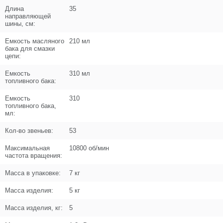
Длина
35
Кол-во в корзину
+
направляющей
−
шины, см:
Цена (Р)
0
Емкость масляного
210 мл
бака для смазки
цепи:
Емкость
310 мл
топливного бака:
Поз. в схеме
1.08
Емкость
310
Название
Пружина кручения
топливного бака,
U589-490-109
мл:
Кол-во звеньев:
53
Кол-во по схеме
1
Максимальная
10800 об/мин
Кол-во в корзину
+
частота вращения:
−
Масса в упаковке:
7 кг
Цена (Р)
0
Масса изделия:
5 кг
Масса изделия, кг:
5