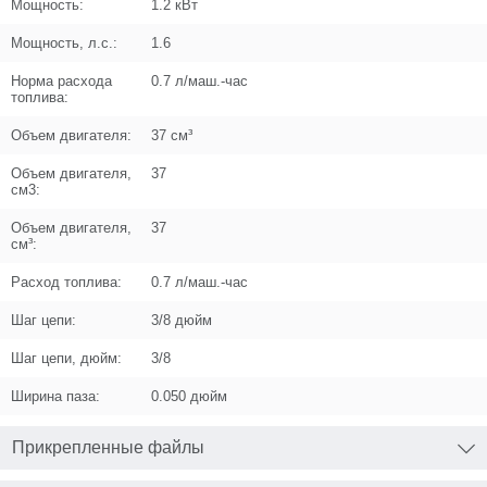
Поз. в схеме
1.09
Мощность:
1.2 кВт
Мощность, л.с.:
1.6
Название
Шайба D20 d5 h1,1
U589-490-110
Норма расхода
0.7 л/маш.-час
топлива:
Кол-во по схеме
1
Объем двигателя:
37 см³
Кол-во в корзину
+
−
Объем двигателя,
37
см3:
Цена (Р)
0
Объем двигателя,
37
см³:
Расход топлива:
0.7 л/маш.-час
Поз. в схеме
1.11
Шаг цепи:
3/8 дюйм
Название
Упор
Шаг цепи, дюйм:
3/8
U589-490-112
Ширина паза:
0.050 дюйм
Кол-во по схеме
1
Прикрепленные файлы
Кол-во в корзину
+
−