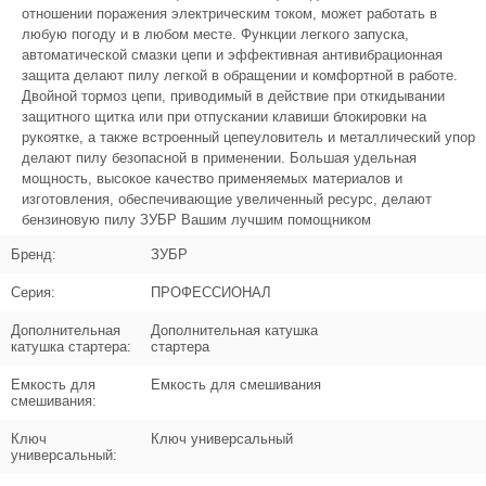
отношении поражения электрическим током, может работать в
любую погоду и в любом месте. Функции легкого запуска,
Кол-во по схеме
1
автоматической смазки цепи и эффективная антивибрационная
защита делают пилу легкой в обращении и комфортной в работе.
Кол-во в корзину
+
Двойной тормоз цепи, приводимый в действие при откидывании
−
защитного щитка или при отпускании клавиши блокировки на
рукоятке, а также встроенный цепеуловитель и металлический упор
Цена (Р)
0
делают пилу безопасной в применении. Большая удельная
мощность, высокое качество применяемых материалов и
изготовления, обеспечивающие увеличенный ресурс, делают
бензиновую пилу ЗУБР Вашим лучшим помощником
Поз. в схеме
1.05
Бренд:
ЗУБР
Название
Ручка блокировки
Серия:
ПРОФЕССИОНАЛ
N000-004-050
Дополнительная
Дополнительная катушка
Кол-во по схеме
1
катушка стартера:
стартера
Кол-во в корзину
+
Емкость для
Емкость для смешивания
смешивания:
−
Ключ
Ключ универсальный
Цена (Р)
0
универсальный: