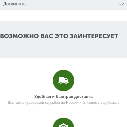
Документы
Цена (Р)
0
Поз. в схеме
1.12
ВОЗМОЖНО ВАС ЭТО ЗАИНТЕРЕСУЕТ
Название
Пружина
U589-490-113
Кол-во по схеме
1
Кол-во в корзину
+
−
Цена (Р)
0
Удобная и быстрая доставка
Доставка курьерской службой по России и ближнему зарубежью
Поз. в схеме
1.13
Название
Защита