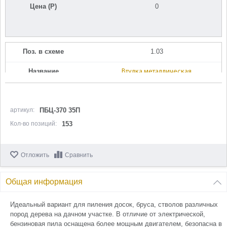
Цена (Р)
0
Поз. в схеме
1.03
Название
Втулка металлическая
U589-490-101
Кол-во по схеме
1
артикул:
ПБЦ-370 35П
Кол-во в корзину
+
Кол-во позиций:
153
−
Цена (Р)
0
Отложить
Сравнить
Общая информация
Поз. в схеме
1.04
Идеальный вариант для пиления досок, бруса, стволов различных
пород дерева на дачном участке. В отличие от электрической,
Название
Втулка-амортизатор
бензиновая пила оснащена более мощным двигателем, безопасна в
U589-490-102