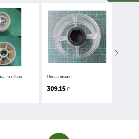
пан в сборе
Опора нижняя
Чаша рез
309.15
515.25
Р