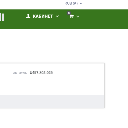
RUB (
)
Р
0
КАБИНЕТ
артикул:
U457-802-025