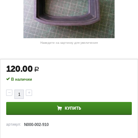
Наведите на картинку для увеличения
120.00
Р
В наличии
−
+
КУПИТЬ
артикул:
N000-002-910