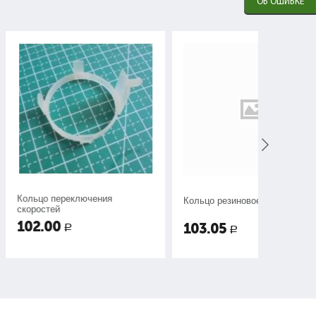
ОБ ОШИБКЕ
ключения
Кольцо резиновое
Кольцо р
103.05
103.0
Р