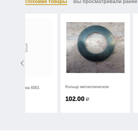
Похожие товары
Вы просматривали ранее
Кольцо металлическое
Кольцо металлич
6001
D47хd37х1
102.00
102.00
Р
Р