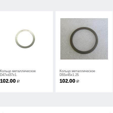
еское
Кольцо металлическое
Кольцо пере
D55х45х1.25
скоростей
102.00
102.00
Р
Р