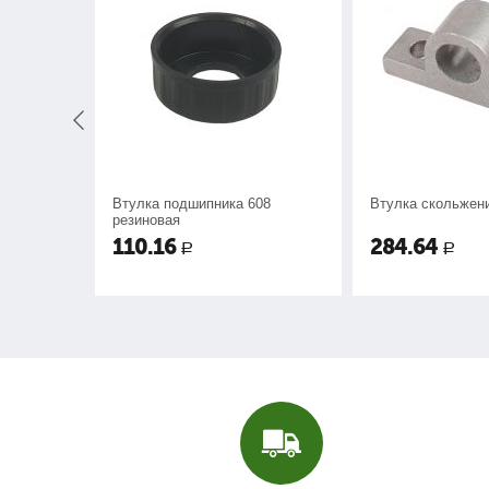
Втулка подшипника 608
Втулка скольжени
резиновая
110.16
284.64
Р
Р