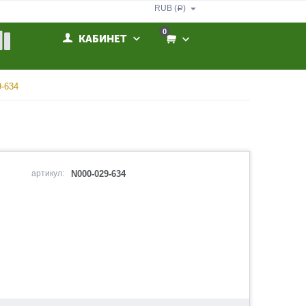
RUB (
)
Р
0
КАБИНЕТ
9-634
артикул:
N000-029-634