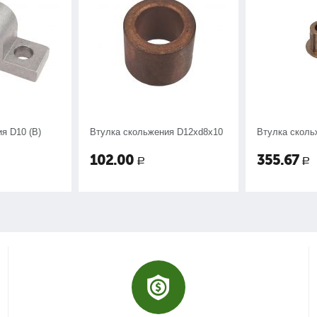
я D10 (B)
Втулка скольжения D12хd8х10
Втулка сколь
102.00
355.67
Р
Р