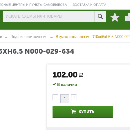
ИСНЫЕ ЦЕНТРЫ И ПУНКТЫ САМОВЫВОЗА
ДОСТАВКА И ОПЛАТА
ПРОВЕРИТЬ СОСТОЯНИЕ РЕМОНТА
и
Подшипники качения
Втулка скольжения D10xd6xh6.5 N000-02
XH6.5 N000-029-634
102.00
Р
В наличии
−
+
КУПИТЬ