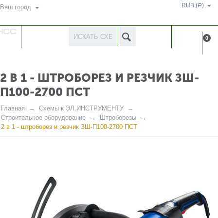
RUB (
)
Р
Ваш город
КАТАЛОГ
КАБИНЕ
0
ТОВАРОВ
2 В 1 - ШТРОБОРЕЗ И РЕЗЧИК ЗШ-
П100-2700 ПСТ
Главная
Схемы к ЭЛ.ИНСТРУМЕНТУ
Строительное оборудование
Штроборезы
2 в 1 - штроборез и резчик ЗШ-П100-2700 ПСТ