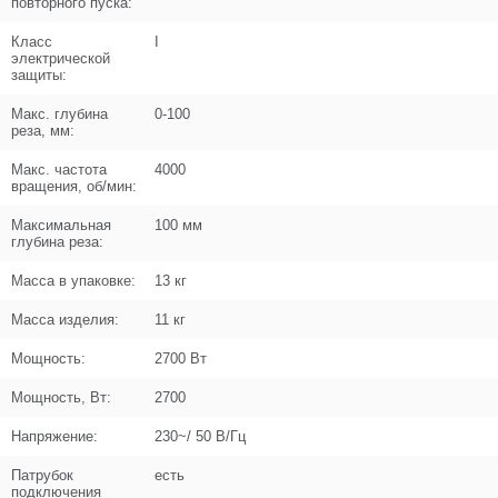
повторного пуска:
Название
Винт M4x12
Класс
I
N000-018-681
электрической
защиты:
Кол-во по схеме
2
Макс. глубина
0-100
Кол-во в корзину
+
реза, мм:
−
Макс. частота
4000
вращения, об/мин:
Цена (Р)
0
Максимальная
100 мм
глубина реза:
Масса в упаковке:
13 кг
Поз. в схеме
10
Масса изделия:
11 кг
Название
Патрубок пылеотводный
N000-042-145
Мощность:
2700 Вт
Мощность, Вт:
2700
Кол-во по схеме
1
Напряжение:
230~/ 50 В/Гц
Кол-во в корзину
+
−
Патрубок
есть
подключения