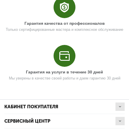
Гарантия качества от профессионалов
Поз. в схеме
14
Только сертифицированные мастера и комплексное обслуживание
Название
Болт M8x25
N000-027-374
Кол-во по схеме
2
Кол-во в корзину
+
Гарантия на услуги в течение 30 дней
−
Мы уверены в качестве своей работы и даем гарантию 30 дней
Цена (Р)
0
КАБИНЕТ ПОКУПАТЕЛЯ
Поз. в схеме
15
Название
Направляющая поворота кожуха
СЕРВИСНЫЙ ЦЕНТР
N000-042-149