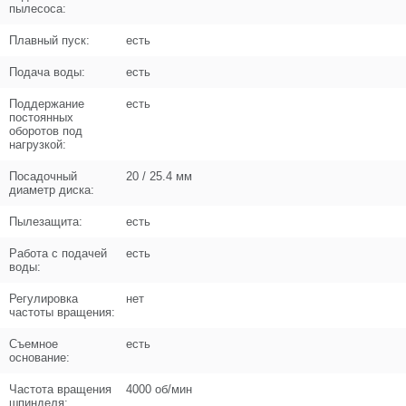
Цена (Р)
102
пылесоса:
Плавный пуск:
есть
Подача воды:
есть
Поз. в схеме
11
Поддержание
есть
постоянных
оборотов под
Название
Заглушка патрубка
нагрузкой:
N000-042-146
Посадочный
20 / 25.4 мм
диаметр диска:
Кол-во по схеме
1
Пылезащита:
есть
Кол-во в корзину
+
−
Работа с подачей
есть
воды:
Цена (Р)
102
Регулировка
нет
частоты вращения:
Съемное
есть
основание:
Поз. в схеме
12
Частота вращения
4000 об/мин
шпинделя: