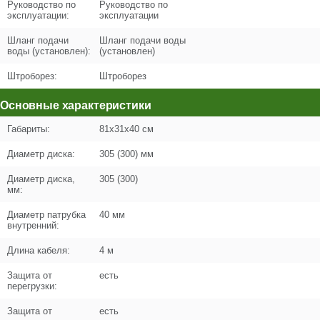
−
Руководство по
Руководство по
эксплуатации:
эксплуатации
Цена (Р)
0
Шланг подачи
Шланг подачи воды
воды (установлен):
(установлен)
Штроборез:
Штроборез
Поз. в схеме
8
Основные характеристики
Название
Тройник правый
Габариты:
81x31x40 см
N000-042-144
Диаметр диска:
305 (300) мм
Кол-во по схеме
1
Диаметр диска,
305 (300)
мм:
Кол-во в корзину
+
−
Диаметр патрубка
40 мм
внутренний:
Цена (Р)
102
Длина кабеля:
4 м
Защита от
есть
перегрузки:
Поз. в схеме
9
Защита от
есть