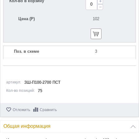
Кол-во в корзину
+
−
Цена (Р)
102
Поз. в схеме
3
Название
Фланец прижимной
N000-042-141
Кол-во по схеме
2
артикул:
ЗШ-П100-2700 ПСТ
Кол-во позиций:
75
Кол-во в корзину
+
−
Отложить
Сравнить
Цена (Р)
377
Общая информация