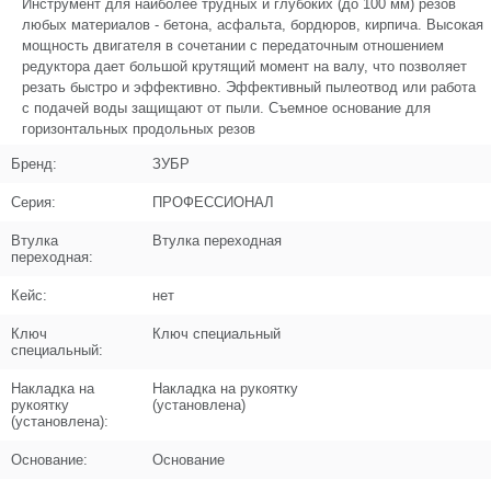
Инструмент для наиболее трудных и глубоких (до 100 мм) резов
Поз. в схеме
5
любых материалов - бетона, асфальта, бордюров, кирпича. Высокая
мощность двигателя в сочетании с передаточным отношением
Название
Кольцо проставочное D25.4хd20
редуктора дает большой крутящий момент на валу, что позволяет
N000-042-142
резать быстро и эффективно. Эффективный пылеотвод или работа
с подачей воды защищают от пыли. Съемное основание для
Кол-во по схеме
1
горизонтальных продольных резов
Бренд:
ЗУБР
Кол-во в корзину
+
−
Серия:
ПРОФЕССИОНАЛ
Цена (Р)
0
Втулка
Втулка переходная
переходная:
Кейс:
нет
Поз. в схеме
7
Ключ
Ключ специальный
специальный:
Название
Пластина фиксации кожуха
Накладка на
Накладка на рукоятку
N000-042-143
рукоятку
(установлена)
(установлена):
Кол-во по схеме
1
Основание:
Основание
Кол-во в корзину
+