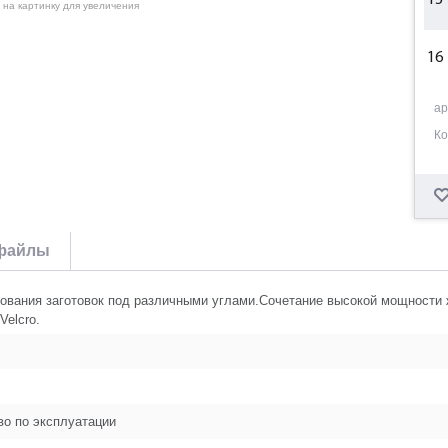
15
 на картинку для увеличения
16
ар
17
Ко
19
20
файлы
22
ания заготовок под различными углами.Сочетание высокой мощности жё
Velcro.
23
во по эксплуатации