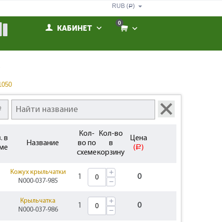
RUB (
)
Р
0
КАБИНЕТ
0
1050
Кол-
Кол-во
. в
Цена
Название
во по
в
ме
(
)
Р
схеме
корзину
+
Кожух крыльчатки
1
0
N000-037-985
−
+
Крыльчатка
1
0
N000-037-986
−