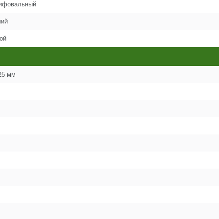
ифовальный
24
чий
ой
25
27
25 мм
29
33
34
36
39