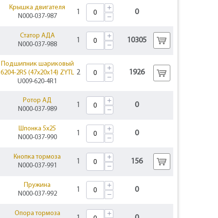
+
Крышка двигателя
1
0
N000-037-987
−
+
Статор АДА
1
10305
N000-037-988
−
Подшипник шариковый
+
2
1926
6204-2RS (47х20х14) ZYTL
−
U009-620-4R1
+
Ротор АД
1
0
N000-037-989
−
+
Шпонка 5х25
1
0
N000-037-990
−
+
Кнопка тормоза
1
156
N000-037-991
−
+
Пружина
1
0
N000-037-992
−
+
Опора тормоза