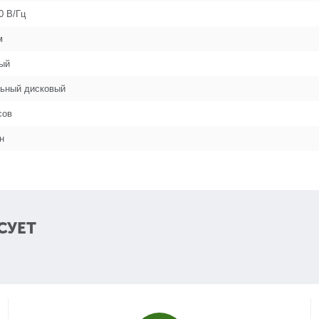
0 В/Гц
41
м
ый
44
ьный дисковый
сов
50
н
51
СУЕТ
53
55