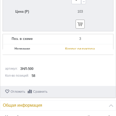
−
Цена (Р)
103
Поз. в схеме
3
Название
Корпус редуктора
U364-500-003
Кол-во по схеме
1
артикул:
ЗНЛ-500
Кол-во в корзину
+
Кол-во позиций:
58
−
Цена (Р)
309
Отложить
Сравнить
Общая информация
Поз. в схеме
4