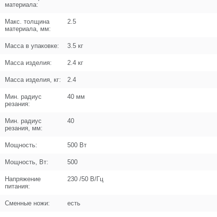
Кол-во в корзину
+
материала:
−
Макс. толщина
2.5
материала, мм:
Цена (Р)
206
Масса в упаковке:
3.5 кг
Масса изделия:
2.4 кг
Масса изделия, кг:
2.4
Поз. в схеме
6
Мин. радиус
40 мм
Название
Вал L53
резания:
U364-500-006
Мин. радиус
40
Кол-во по схеме
1
резания, мм:
Мощность:
500 Вт
Кол-во в корзину
+
−
Мощность, Вт:
500
Цена (Р)
216
Напряжение
230 /50 В/Гц
питания:
Сменные ножи:
есть