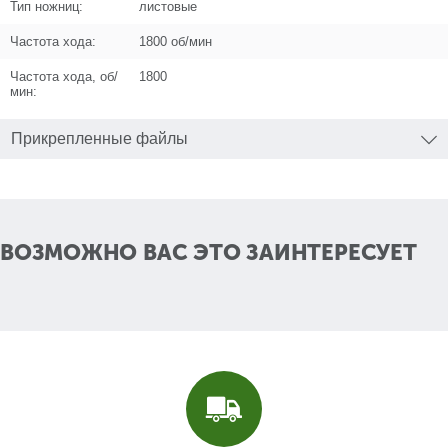
Тип ножниц:
листовые
Поз. в схеме
7
Частота хода:
1800 об/мин
Название
Шпонка
U364-500-007
Частота хода, об/
1800
мин:
Кол-во по схеме
1
Прикрепленные файлы
Кол-во в корзину
+
−
Цена (Р)
104
ВОЗМОЖНО ВАС ЭТО ЗАИНТЕРЕСУЕТ
Поз. в схеме
8
Название
Подшипник шариковый 6000-2RS
(26х10х8) CNBALL
U009-600-0RS
Кол-во по схеме
1