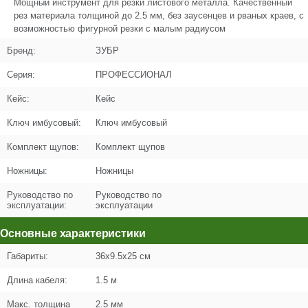
Мощный инструмент для резки листового металла. Качественный
рез материала толщиной до 2.5 мм, без заусенцев и рваных краев, с
Название
Штифт
возможностью фигурной резки с малым радиусом
U364-500-004
Бренд:
ЗУБР
Кол-во по схеме
1
Серия:
ПРОФЕССИОНАЛ
Кол-во в корзину
+
Кейс:
Кейс
−
Ключ имбусовый:
Ключ имбусовый
Цена (Р)
103
Комплект щупов:
Комплект щупов
Ножницы:
Ножницы
Руководство по
Руководство по
Поз. в схеме
5
эксплуатации:
эксплуатации
Название
Подшипник шариковый 609 (24х9х7)
Основные характеристики
Uragan
Габариты:
36x9.5x25 см
U009-609-RS0
Длина кабеля:
1.5 м
Кол-во по схеме
1
Макс. толщина
2.5 мм