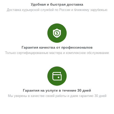
Удобная и быстрая доставка
Кол-во в корзину
+
−
Доставка курьерской службой по России и ближнему зарубежью
Цена (Р)
330
Поз. в схеме
9
Гарантия качества от профессионалов
Только сертифицированные мастера и комплексное обслуживание
Название
Кольцо стопорное сжимное D27
UM06-002-020
Кол-во по схеме
1
Кол-во в корзину
+
−
Гарантия на услуги в течение 30 дней
Цена (Р)
139
Мы уверены в качестве своей работы и даем гарантию 30 дней