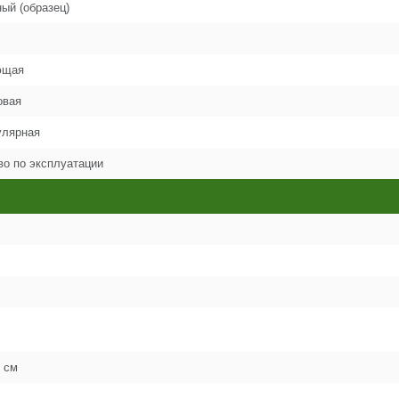
ый (образец)
20
ющая
21
овая
улярная
22
во по эксплуатации
23
24
26
 см
27