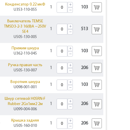
+
Конденсатор 0.22 мкФ
1
103
U353-110-055
−
Выключатель TEMSE
+
TMSD3-2-3 16(8)A ~250V
1
513
−
5E4
U505-130-005
+
Прижим шнура
1
103
U362-110-045
−
+
Ручка правая часть
1
206
U505-130-007
−
+
Воротник шнура
1
103
U098-001-001
−
Шнур сетевой H05RN-F
+
1
206
Rubber 2Gх1мм2 2м
−
U099-004-006
+
Крышка задняя
1
206
U505-160-010
−