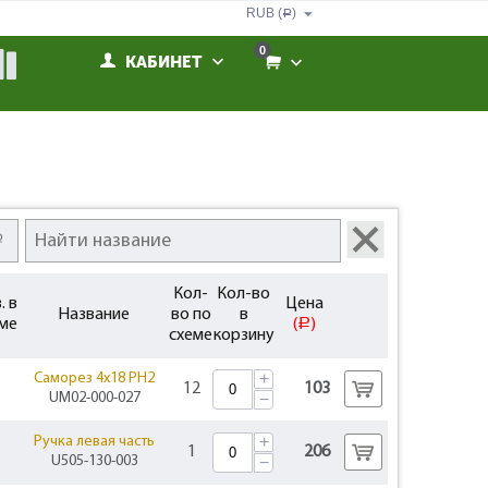
RUB (
)
Р
0
КАБИНЕТ
Кол-
Кол-во
. в
Цена
Название
во по
в
ме
(
)
Р
схеме
корзину
+
Саморез 4x18 PH2
12
103
UM02-000-027
−
+
Ручка левая часть
1
206
U505-130-003
−