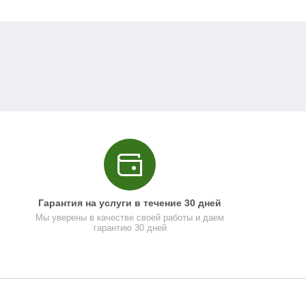
+
Шайба стопорная
1
0
U505-900-060
−
+
Кожух диска
1
1479
U505-160-040
−
+
Штифт
1
0
U505-900-059
−
+
Винт M5X12
3
103
N000-014-143
−
+
Винт M5x15 РН2
3
103
UM01-000-078
−
Гарантия на услуги в течение 30 дней
+
Отбойник резиновый
Мы уверены в качестве своей работы и даем
1
102
U255-122-056
−
гарантию 30 дней
+
Винт М6x16 PH3
1
104
UM01-000-154
−
+
Винт M6х16
1
103
U255-120-044
−