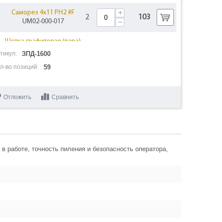
+
Саморез 4x11 PH2 #F
2
103
UM02-000-017
−
Щетка графитовая (пара)
+
1
293
6.5х10.9х13
тикул:
ЗПД-1600
−
U505-160-012-W
л-во позиций:
59
+
Щеткодержатель
C
2
216
U505-160-014-C
−
Отложить
Сравнить
+
Крышка щеткодержателя
2
206
U505-160-015
−
+
Корпус двигателя
1
656
U505-160-016
−
 работе, точность пиления и безопасность оператора,
+
Статор
1
3092
U505-160-017
−
+
Защита статора
1
122
U505-130-014
−