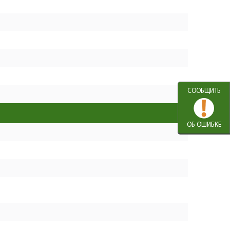
Подшипник шариковый
+
1
330
608-2RS (22х8х7) CNBALL
−
U009-608-RS0
+
Ротор КД (Z=6)
1
3504
U505-160-021
−
Подшипник шариковый
+
6000-2RS (26х10х8)
1
330
−
CNBALL
СООБЩИТЬ
U009-600-0RS
+
Штифт резиновый D5х8
1
0
ОБ ОШИБКЕ
U505-130-021
−
+
Промщит
1
722
U505-130-022
−
+
Втулка D12хd8х8
1
206
U352-102-017
−
Кольцо стопорное D11
+
1
104
разжимное
−
UM06-001-004