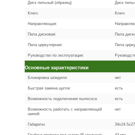
Диск пильный (образец):
Диск пильн
Ключ:
Ключ
Направляющая:
Направля
Пила дисковая:
Пила диск
Пила циркулярная:
Пила цирк
Руководство по эксплуатации:
Руководст
Основные характеристики
Блокировка шпиделя:
нет
Быстрая замена щеток:
есть
Возможность подключения пылесоса:
есть
Возможность работать с направляющей
нет
шиной:
Габариты:
34x24.5x27
Глубина пропила под углом 45 градусов:
43 мм