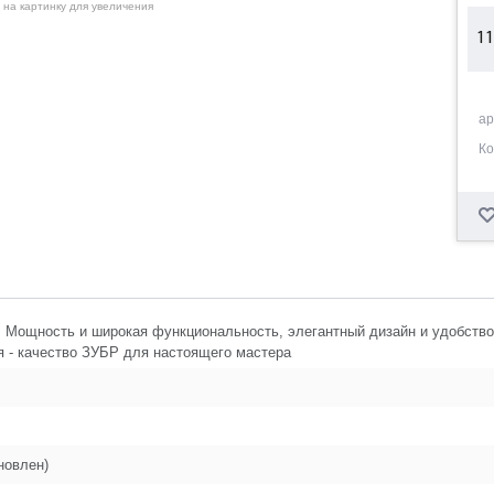
 на картинку для увеличения
11
12
ар
Ко
14
15
16
 Мощность и широкая функциональность, элегантный дизайн и удобство в
я - качество ЗУБР для настоящего мастера
17
19
новлен)