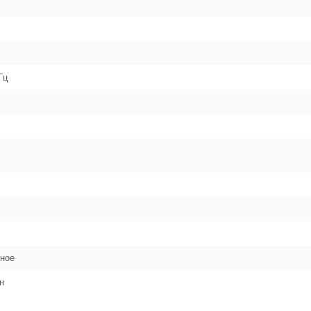
32
33
Гц
34
36
37
38
ное
н
39