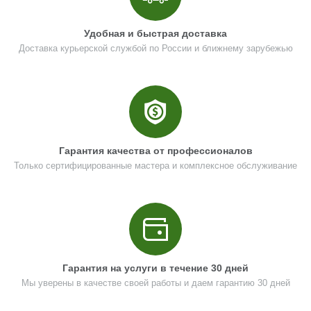
U534-203-002
Кол-во по схеме
2
Удобная и быстрая доставка
Доставка курьерской службой по России и ближнему зарубежью
Кол-во в корзину
+
−
Цена (Р)
102
Гарантия качества от профессионалов
Только сертифицированные мастера и комплексное обслуживание
Поз. в схеме
3
Название
Трубка входная L145
U534-203-003
Кол-во по схеме
1
Кол-во в корзину
+
Гарантия на услуги в течение 30 дней
−
Мы уверены в качестве своей работы и даем гарантию 30 дней
Цена (Р)
102