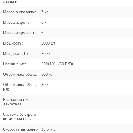
Название
Воротник шнура
звеньев:
U534-203-133
Масса в упаковке:
7 кг
Кол-во по схеме
1
Масса изделия:
6 кг
Кол-во в корзину
+
Масса изделия, кг:
6
−
Мощность:
2000 Вт
Цена (Р)
0
Мощность, Вт:
2000
Напряжение:
220±10% /50 В/Гц
Поз. в схеме
б/н
Объем маслобака:
300 мл
Название
Шайба-гровер D4
Объем маслобака,
300
мл:
UM04-001-002
Расположение
-
Кол-во по схеме
9
двигателя:
Кол-во в корзину
+
Система быстрого
-
−
натяжения цепи:
Скорость движения
13.5 м/с
Цена (Р)
103