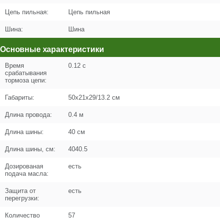
Цена (Р)
925
Цепь пильная:
Цепь пильная
Шина:
Шина
Основные характеристики
Поз. в схеме
б/н
Время
0.12 с
срабатывания
Название
Саморез 4x27 PH2 #F
тормоза цепи:
UM02-000-072
Габариты:
50x21x29/13.2 см
Кол-во по схеме
1
Длина провода:
0.4 м
Кол-во в корзину
+
−
Длина шины:
40 см
Длина шины, см:
4040.5
Цена (Р)
103
Дозированая
есть
подача масла:
Защита от
есть
перегрузки:
Поз. в схеме
б/н
Количество
57