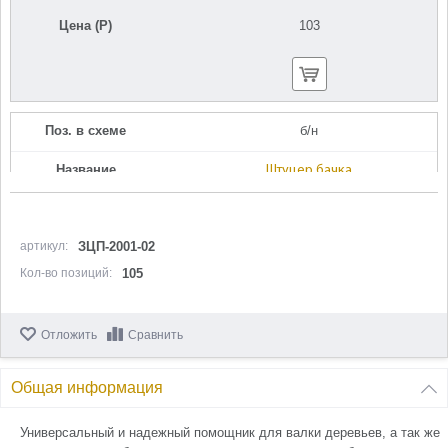
Цена (Р)
103
Поз. в схеме
б/н
Название
Штуцер бачка
U534-203-134
Кол-во по схеме
1
артикул:
ЗЦП-2001-02
Кол-во в корзину
+
Кол-во позиций:
105
−
Цена (Р)
309
Отложить
Сравнить
Общая информация
Поз. в схеме
б/н
Универсальный и надежный помощник для валки деревьев, а так же