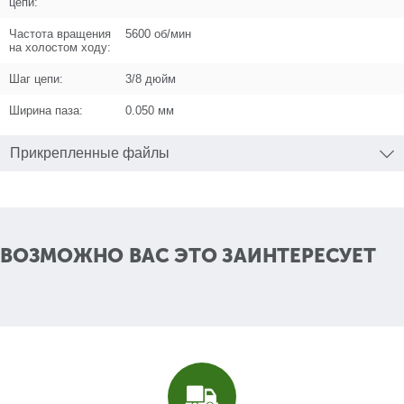
цепи:
Частота вращения
5600 об/мин
на холостом ходу:
Шаг цепи:
3/8 дюйм
Поз. в схеме
1
Ширина паза:
0.050 мм
Название
Бачок масляный
U534-203-001
Прикрепленные файлы
Кол-во по схеме
1
Кол-во в корзину
+
−
ВОЗМОЖНО ВАС ЭТО ЗАИНТЕРЕСУЕТ
Цена (Р)
570
Поз. в схеме
2
Название
Пружина