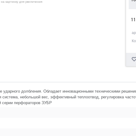
10
 на картинку для увеличения
11
ар
Ко
12
13
же ударного долбления. Обладает инновационными техническими решени
14
я система, небольшой вес, эффективный теплоотвод, регулировка часто
ой серии перфораторов ЗУБР
15
16