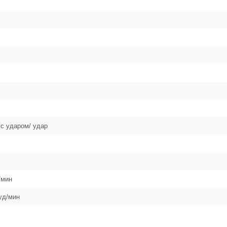
24
25
26
27
 с ударом/ удар
28
29
/мин
уд/мин
30