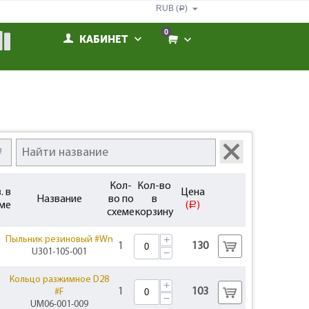
RUB (
)
Р
0
КАБИНЕТ
Кол-
Кол-во
. в
Цена
Название
во по
в
ме
(
)
Р
схеме
корзину
+
Пыльник резиновый #Wn
1
130
U301-105-001
−
Кольцо разжимное D28
+
1
103
#F
−
UM06-001-009