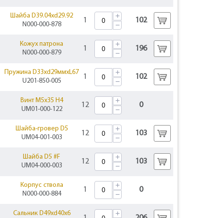
+
Шайба D39.04xd29.92
1
102
N000-000-878
−
+
Кожух патрона
1
196
N000-000-879
−
+
Пружина D33xd29ммxL67
1
102
U201-850-005
−
+
Винт M5х35 Н4
12
0
UM01-000-122
−
+
Шайба-гровер D5
12
103
UM04-001-003
−
+
Шайба D5 #F
12
103
UM04-000-003
−
+
Корпус ствола
1
0
N000-000-884
−
+
Сальник D49xd40x6