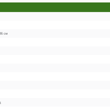
17
18
36 см
19
20
21
22
ц
23