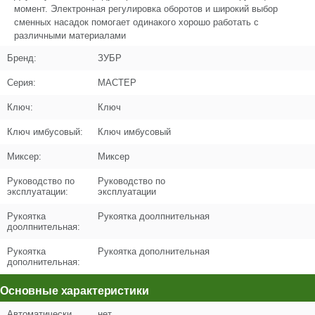
N000-030-430
момент. Электронная регулировка оборотов и широкий выбор
сменных насадок помогает одинакого хорошо работать с
Кол-во по схеме
1
различными материалами
Бренд:
ЗУБР
Кол-во в корзину
+
−
Серия:
МАСТЕР
Цена (Р)
615
Ключ:
Ключ
Ключ имбусовый:
Ключ имбусовый
Миксер:
Миксер
Поз. в схеме
5
Руководство по
Руководство по
эксплуатации:
эксплуатации
Название
Штифт D4х10
Рукоятка
Рукоятка доолпнительная
N000-029-391
доолпнительная:
Кол-во по схеме
2
Рукоятка
Рукоятка дополнительная
дополнительная:
Кол-во в корзину
+
−
Основные характеристики
Цена (Р)
0
Автоматически
нет