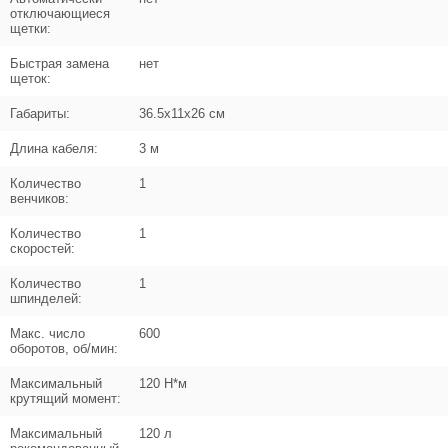
отключающиеся
щетки:
Быстрая замена
нет
щеток:
Поз. в схеме
6
Габариты:
36.5x11x26 см
Название
Сальник D40xd24x7
N000-030-431
Длина кабеля:
3 м
Кол-во по схеме
1
Количество
1
венчиков:
Кол-во в корзину
+
Количество
1
−
скоростей:
Цена (Р)
102
Количество
1
шпинделей:
Макс. число
600
оборотов, об/мин:
Поз. в схеме
7
Максимальный
120 Н*м
крутящий момент:
Название
Подшипник шариковый 6204-2RS
Максимальный
120 л
(47х20х14) ZYTL