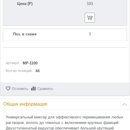
Цена (Р)
103
Поз. в схеме
3
Название
Шайба гровер D5
N000-013-878
Кол-во по схеме
4
артикул:
МР-1100
Кол-во позиций:
44
Кол-во в корзину
+
−
Отложить
Сравнить
Цена (Р)
0
Общая информация
Поз. в схеме
4
Универсальный миксер для эффективного перемешивания любых
растворов, вплоть до тяжелых с включением крупных фракций.
Название
Крышка корпуса редуктора
Двухступенчатый редуктор обеспечивает большой крутящий