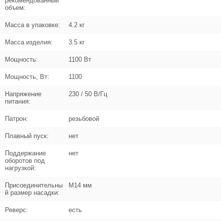
рекомендованный
U009-620-4R1
объем:
Кол-во по схеме
1
Масса в упаковке:
4.2 кг
Масса изделия:
3.5 кг
Кол-во в корзину
+
−
Мощность:
1100 Вт
Цена (Р)
1926
Мощность, Вт:
1100
Напряжение
230 / 50 В/Гц
питания:
Патрон:
резьбовой
Поз. в схеме
9
Плавный пуск:
нет
Название
Кольцо стопорное D47
N000-030-432
Поддержание
нет
оборотов под
нагрузкой:
Кол-во по схеме
1
Присоединительны
М14 мм
Кол-во в корзину
+
й размер насадки:
−
Реверс:
есть
Цена (Р)
0