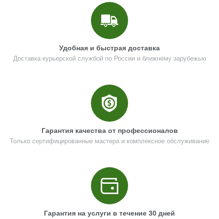
Кол-во по схеме
1
Кол-во в корзину
+
−
Удобная и быстрая доставка
Доставка курьерской службой по России и ближнему зарубежью
Цена (Р)
551
Поз. в схеме
12
Гарантия качества от профессионалов
Название
Вал промежуточный
Только сертифицированные мастера и комплексное обслуживание
N000-047-211
Кол-во по схеме
1
Кол-во в корзину
+
−
Цена (Р)
357
Гарантия на услуги в течение 30 дней