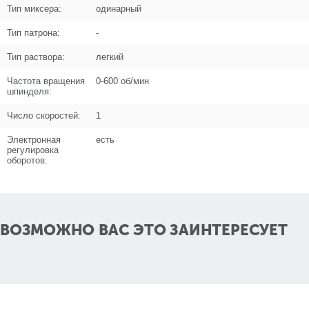
Тип миксера:
одинарный
Тип патрона:
-
Тип раствора:
легкий
Поз. в схеме
10
Частота вращения
0-600 об/мин
Название
Втулка шпинделя
шпинделя:
N000-030-433
Число скоростей:
1
Кол-во по схеме
1
Электронная
есть
регулировка
Кол-во в корзину
+
оборотов:
−
Цена (Р)
115
ВОЗМОЖНО ВАС ЭТО ЗАИНТЕРЕСУЕТ
Поз. в схеме
11
Название
Шестерня ведомая D80хZ61
N000-030-434