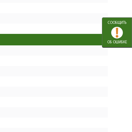
Подшипник шариковый
+
1
309
6001-2Z (28х12х8) CHFZ
−
U009-600-1RS
СООБЩИТЬ
+
Прокладка войлочная
1
0
N000-022-573
−
ОБ ОШИБКЕ
+
Крышка средняя часть
1
367
N000-022-574
−
+
Прокладка
2
0
N000-022-575
−
+
Прокладка
1
0
N000-022-576
−
+
Прокладка
1
0
N000-022-577
−
+
Шайба
4
0
N000-022-578
−
+
Шайба пружинная