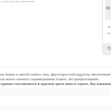
 на картинку для увеличения
10
ар
11
Ко
12
13
створов и смесей любого типа. Двухскоростной редуктор обеспечивает
14
отов можно начинать перемешивание плавно, без разбрызгивания.
струмент поставляется в красном цвете вместо серого. Без изменен
14
15