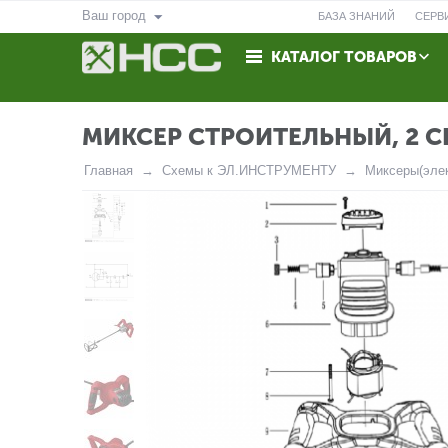
Ваш город
БАЗА ЗНАНИЙ
СЕРВ
КАТАЛОГ ТОВАРОВ
ВОЗВРАТ
КОНТАКТЫ
МИКСЕР СТРОИТЕЛЬНЫЙ, 2 С
Главная
Схемы к ЭЛ.ИНСТРУМЕНТУ
Миксеры(элек