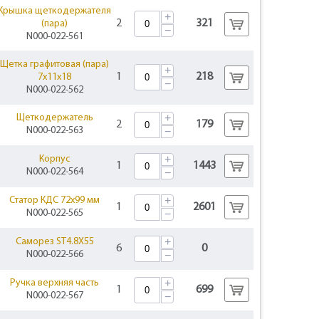
Крышка щеткодержателя
+
2
321
(пара)
−
N000-022-561
Щетка графитовая (пара)
+
1
218
7x11x18
−
N000-022-562
+
Щеткодержатель
2
179
N000-022-563
−
+
Корпус
1
1443
N000-022-564
−
+
Статор КДС 72x99 мм
1
2601
N000-022-565
−
+
Саморез ST4.8X55
6
0
N000-022-566
−
+
Ручка верхняя часть
1
699
N000-022-567
−