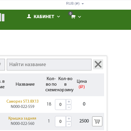
RUB (
)
Р
0
КАБИНЕТ
Кол-
Кол-во
. в
Цена
Название
во по
в
ме
(
)
Р
схеме
корзину
+
Саморез ST3.8X13
18
0
N000-022-559
−
+
Крышка задняя
1
2500
N000-022-560
−