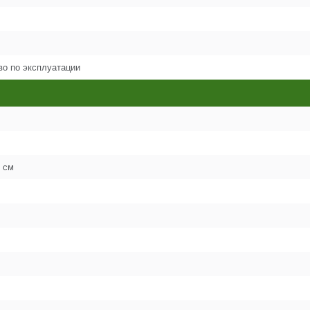
16
во по эксплуатации
17
18
19
 см
20
21
22