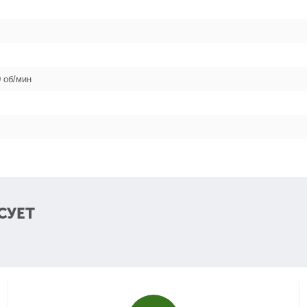
31
0 об/мин
32
33
34
35
СУЕТ
36
37