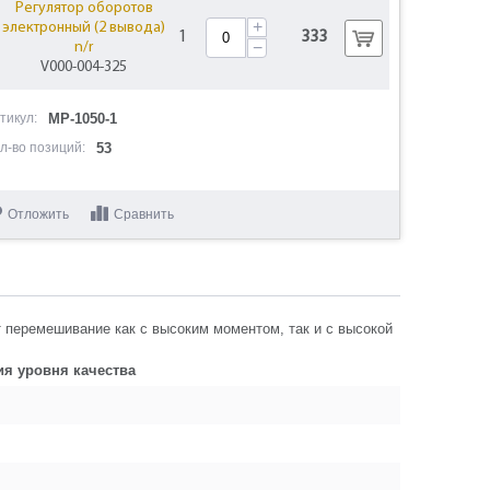
Регулятор оборотов
+
электронный (2 вывода)
1
333
−
n/r
V000-004-325
+
Ручка нижняя часть
тикул:
МР-1050-1
1
650
N000-022-569
−
л-во позиций:
53
+
Втулка резиновая
1
102
N000-022-570
−
Отложить
Сравнить
Подшипник шариковый
+
1
330
608-2RS (22х8х7) CNBALL
−
U009-608-RS0
+
Ротор КДС V2
 перемешивание как с высоким моментом, так и с высокой
1
2673
N000-022-571-2
−
ия уровня качества
+
Ротор КДС
1
3506
N000-022-571
−
+
Винт M4x16
3
0
N000-022-572
−