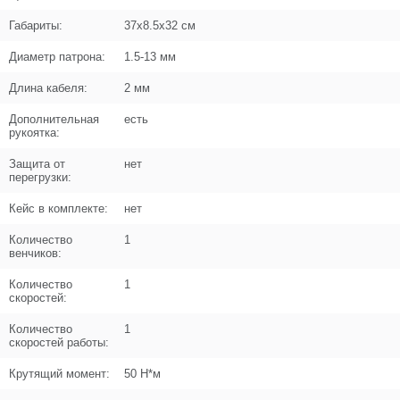
Габариты:
37x8.5x32 см
Диаметр патрона:
1.5-13 мм
Длина кабеля:
2 мм
Поз. в схеме
6
Дополнительная
есть
Название
Подшипник шариковый 6202-2RS
рукоятка:
(35x15x11) n/n
U009-620-2RS
Защита от
нет
перегрузки:
Кол-во по схеме
1
Кейс в комплекте:
нет
Кол-во в корзину
+
Количество
1
−
венчиков:
Цена (Р)
206
Количество
1
скоростей:
Количество
1
скоростей работы:
Поз. в схеме
7
Крутящий момент:
50 Н*м