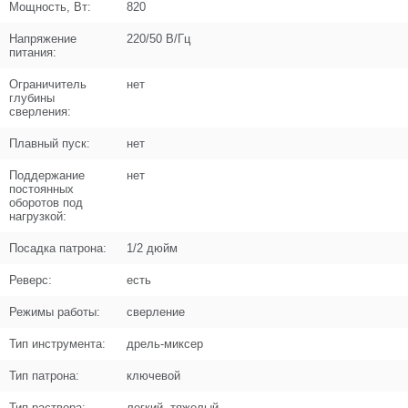
Мощность, Вт:
820
Цена (Р)
0
Напряжение
220/50 В/Гц
питания:
Ограничитель
нет
Поз. в схеме
9
глубины
сверления:
Название
Подшипник шариковый 626-2Z (19х6х6)
Плавный пуск:
нет
NXB
U009-626-RS0
Поддержание
нет
постоянных
Кол-во по схеме
1
оборотов под
нагрузкой:
Кол-во в корзину
+
−
Посадка патрона:
1/2 дюйм
Реверс:
есть
Цена (Р)
103
Режимы работы:
сверление
Тип инструмента:
дрель-миксер
Тип патрона:
ключевой
Поз. в схеме
10
Тип раствора:
легкий, тяжелый