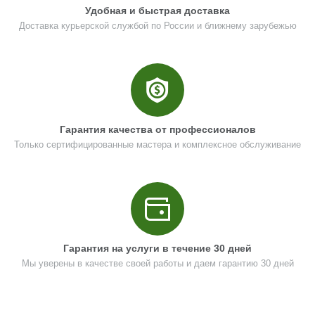
Цена (Р)
495
Удобная и быстрая доставка
Доставка курьерской службой по России и ближнему зарубежью
Поз. в схеме
11
Название
Шестерня промвала
N000-018-272
Гарантия качества от профессионалов
Только сертифицированные мастера и комплексное обслуживание
Кол-во по схеме
1
Кол-во в корзину
+
−
Цена (Р)
234
Гарантия на услуги в течение 30 дней
Мы уверены в качестве своей работы и даем гарантию 30 дней
Поз. в схеме
12