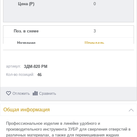
Цена (Р)
0
Поз. в схеме
3
Название
Шпиндель
N000-018-266
Кол-во по схеме
1
артикул:
ЗДМ-820 РМ
Кол-во в корзину
+
Кол-во позиций:
46
−
Цена (Р)
321
Отложить
Сравнить
Общая информация
Поз. в схеме
4
Профессиональное изделие в линейке удобного и
производительного инструмента ЗУБР для сверления отверстий в
Название
Шпонка 5х5х10
различных материалах, а также для перемешивания жидких