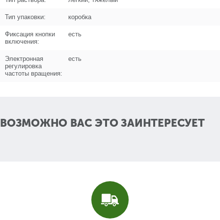
Название
Промвал
N000-018-271
Тип упаковки:
коробка
Кол-во по схеме
1
Фиксация кнопки
есть
включения:
Кол-во в корзину
+
Электронная
есть
−
регулировка
частоты вращения:
Цена (Р)
214
ВОЗМОЖНО ВАС ЭТО ЗАИНТЕРЕСУЕТ
Поз. в схеме
10.C
Название
Промвал в сборе
N000-018-271-C
Кол-во по схеме
1
Кол-во в корзину
+
−