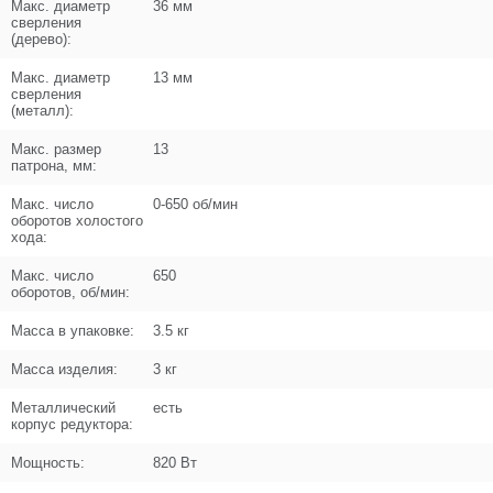
Макс. диаметр
36 мм
Название
Корпус редуктора
сверления
N000-018-269
(дерево):
Кол-во по схеме
1
Макс. диаметр
13 мм
сверления
(металл):
Кол-во в корзину
+
−
Макс. размер
13
патрона, мм:
Цена (Р)
508
Макс. число
0-650 об/мин
оборотов холостого
хода:
Макс. число
650
оборотов, об/мин:
Поз. в схеме
8
Масса в упаковке:
3.5 кг
Название
Втулка резиновая
N000-018-270
Масса изделия:
3 кг
Кол-во по схеме
1
Металлический
есть
корпус редуктора:
Кол-во в корзину
+
−
Мощность:
820 Вт