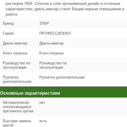
N000-018-267
растворов ЛКМ. Сочетая в себе эргономичный дизайн и отличные
характеристики, дрель-миксер станет Вашим верным помощником в
Кол-во по схеме
1
работе
Бренд:
ЗУБР
Кол-во в корзину
+
−
Серия:
ПРОФЕССИОНАЛ
Цена (Р)
122
Дрель-миксер:
Дрель-миксер
Ключ патрона:
Ключ патрона
Руководство по
Руководство по
эксплуатации:
эксплуатации
Поз. в схеме
5
Рукоятка
Рукоятка дополнительная
дополнительная:
Название
Гайка шлицевая, М37
N000-018-268
Основные характеристики
Кол-во по схеме
1
Автоматически
нет
отключающиеся
Кол-во в корзину
+
при износе щетки:
−
Быстрая замена
есть
щеток:
Цена (Р)
102