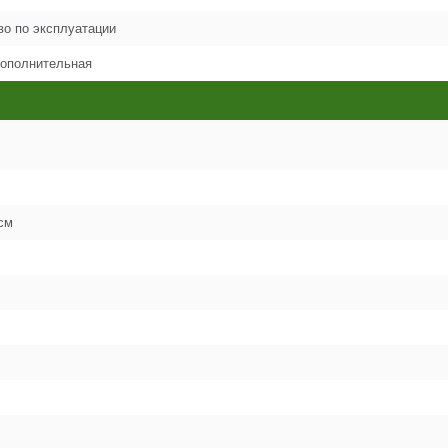
1
во по эксплуатации
дополнительная
1
1
2
см
2
2
2