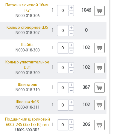
Патрон ключевой 16мм.
+
1
1046
1/2″
−
N000-018-306
+
Кольцо стопорное d35
1
0
N000-018-307
−
+
Шайба
1
102
N000-018-308
−
Кольцо уплотнительное
+
1
102
D31
−
N000-018-309
+
Шпиндель
1
387
N000-018-310
−
+
Шпонка 4х13
1
102
N000-018-311
−
Подшипник шариковый
+
1
206
6003-2RS (35х17х10) n/n
−
U009-600-3RS