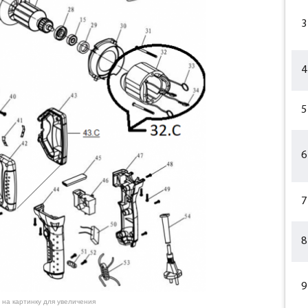
3
4
5
6
7
8
9
 на картинку для увеличения