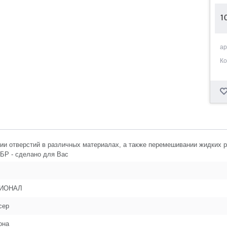
1
1
ар
Ко
1
1
1
ии отверстий в различных материалах, а также перемешивании жидких 
УБР - сделано для Вас
1
ИОНАЛ
1
сер
она