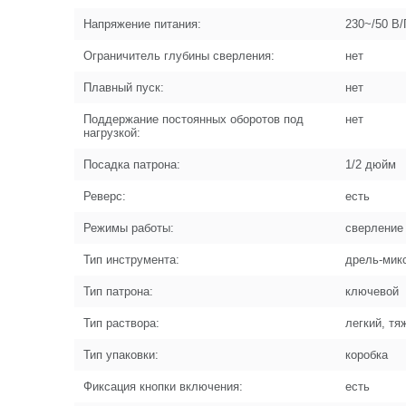
Напряжение питания:
230~/50 В/
Ограничитель глубины сверления:
нет
Плавный пуск:
нет
Поддержание постоянных оборотов под
нет
нагрузкой:
Посадка патрона:
1/2 дюйм
Реверс:
есть
Режимы работы:
сверление
Тип инструмента:
дрель-мик
Тип патрона:
ключевой
Тип раствора:
легкий, т
Тип упаковки:
коробка
Фиксация кнопки включения:
есть