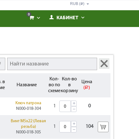
RUB (
)
Р
0
КАБИНЕТ
Кол-
Кол-во
. в
Цена
Название
во по
в
ме
(
)
Р
схеме
корзину
+
Ключ патрона
1
0
N000-018-304
−
Винт M5х22 (Левая
+
1
104
резьба)
−
N000-018-305