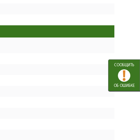
Подшипник шариковый
+
7
2
309
607 RS (19х7х6)
−
U009-607-RS0
+
Вал-шестерня
8
1
198
N000-018-318
−
+
Шарик стальной D3
9
1
104
U261-122-013
−
Шестерня ведомая
+
0
1
271
СООБЩИТЬ
D38.5хd10 Z41
−
N000-018-320
+
Промщит
ОБ ОШИБКЕ
1
1
545
N000-018-321
−
Рукоятка
+
2
1
0
дополнительная
−
N000-018-322
+
Шайба войлочная D18
3
1
102
N000-018-323
−