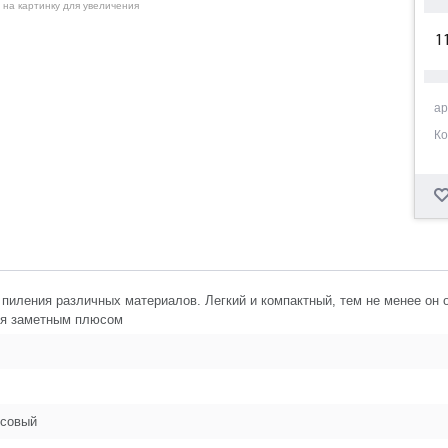
 на картинку для увеличения
1
1
ар
Ко
1
1
1
пиления различных материалов. Легкий и компактный, тем не менее он
тся заметным плюсом
16
совый
1