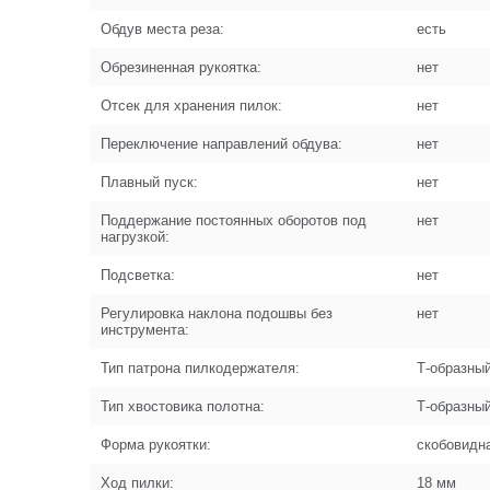
Обдув места реза:
есть
Обрезиненная рукоятка:
нет
Отсек для хранения пилок:
нет
Переключение направлений обдува:
нет
Плавный пуск:
нет
Поддержание постоянных оборотов под
нет
нагрузкой:
Подсветка:
нет
Регулировка наклона подошвы без
нет
инструмента:
Тип патрона пилкодержателя:
Т-образны
Тип хвостовика полотна:
Т-образны
Форма рукоятки:
скобовидн
Ход пилки:
18 мм