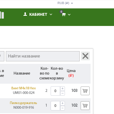
RUB (
)
Р
0
КАБИНЕТ
Кол-
Кол-во
. в
Цена
Название
во по
в
ме
(
)
Р
схеме
корзину
+
Винт M4x18 Hex
2
103
UM01-000-024
−
+
Пилкодержатель
1
102
N000-019-916
−