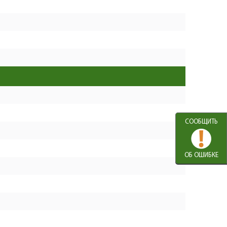
N000-019-929
Подшипник шариковый
+
7
1
309
607 RS (19х7х6)
−
U009-607-RS0
+
Статор КДС D58.5х25
8
1
1253
N000-019-931
−
Шнур сетевой пласт.
+
0
1
102
2x0,75мм 2м #F
−
U099-004-001
СООБЩИТЬ
Переходник для
+
1
1
0
пылесоса
−
N000-019-932
ОБ ОШИБКЕ
+
Воротник шнура #F
2
1
103
U098-001-003
−
+
Корпус левая часть
3
1
558
N000-019-933
−
+
Экран защитный