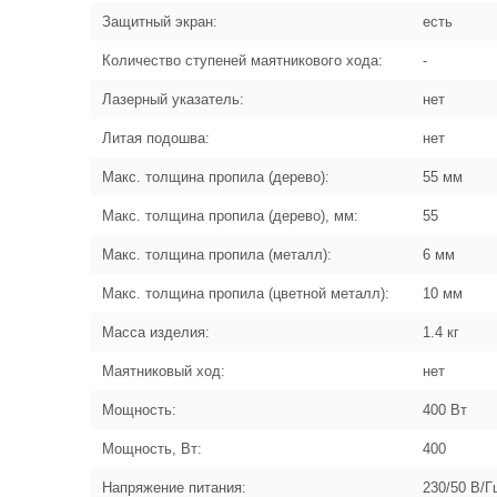
Защитный экран:
есть
Количество ступеней маятникового хода:
-
Лазерный указатель:
нет
Литая подошва:
нет
Макс. толщина пропила (дерево):
55 мм
Макс. толщина пропила (дерево), мм:
55
Макс. толщина пропила (металл):
6 мм
Макс. толщина пропила (цветной металл):
10 мм
Масса изделия:
1.4 кг
Маятниковый ход:
нет
Мощность:
400 Вт
Мощность, Вт:
400
Напряжение питания:
230/50 В/Г