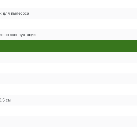
к для пылесоса
1
во по эксплуатации
1
2
2
0.5 см
2
2