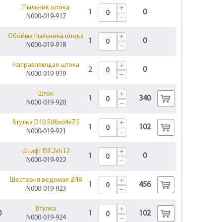
+
Пыльник штока
1
0
N000-019-917
−
+
Обойма пыльника штока
1
0
N000-019-918
−
+
Направляющая штока
2
0
N000-019-919
−
+
Шток
1
340
N000-019-920
−
+
Втулка D10.5(8)хd4х7.5
1
102
N000-019-921
−
+
Штифт D3.2xh12
1
0
N000-019-922
−
+
Шестерня ведомая Z48
1
456
N000-019-923
−
+
Втулка
0
1
102
N000-019-924
−