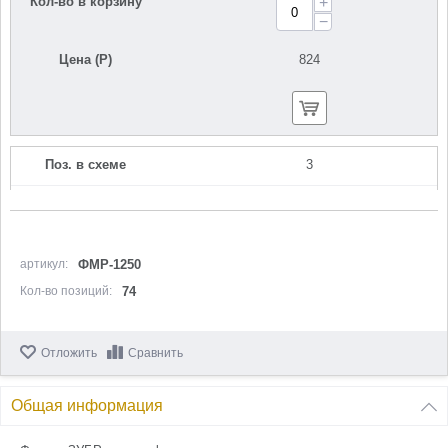
Кол-во в корзину
+
−
Цена (Р)
824
Поз. в схеме
3
Название
Направляющая
N000-032-212
Кол-во по схеме
1
артикул:
ФМР-1250
Кол-во позиций:
74
Кол-во в корзину
+
−
Отложить
Сравнить
Цена (Р)
412
Общая информация