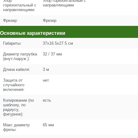
+
Упор
Упор горизонтальный с
горизонтальный с
направляющими
−
направляющими:
Цена (Р)
479
Фрезер:
Фрезер
Основные характеристики
Габариты:
37x16.5x27.5 см
Поз. в схеме
5
Диаметр патрубка
32 / 37 мм
(внут./наруж.):
Название
Накладка упора
N000-032-214
Длина кабеля:
3 м
Кол-во по схеме
2
Защита от
нет
случайного
включения:
Кол-во в корзину
+
−
Копирование (по
есть
шаблону, по
радиусу,
Цена (Р)
0
фигурное):
Макс диаметр
65 мм
фрезы:
Поз. в схеме
7