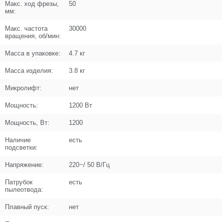
Макс. ход фрезы,
50
мм:
Название
Винт M4x10
N000-027-194
Макс. частота
30000
вращения, об/мин:
Кол-во по схеме
3
Масса в упаковке:
4.7 кг
Кол-во в корзину
+
Масса изделия:
3.8 кг
−
Микролифт:
нет
Цена (Р)
102
Мощность:
1200 Вт
Мощность, Вт:
1200
Наличие
есть
Поз. в схеме
8
подсветки:
Напряжение:
220~/ 50 В/Гц
Название
Кольцо копировальное D68x22
N000-041-757
Патрубок
есть
пылеотвода:
Кол-во по схеме
1
Плавный пуск:
нет
Кол-во в корзину
+