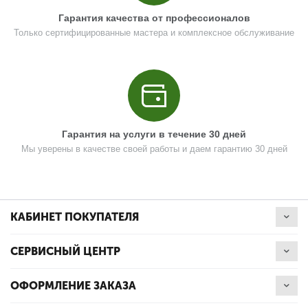
Цена (Р)
173
Гарантия качества от профессионалов
Только сертифицированные мастера и комплексное обслуживание
Поз. в схеме
8.4
Название
Кольцо копировальное D68x30
N000-041-757-4
Гарантия на услуги в течение 30 дней
Мы уверены в качестве своей работы и даем гарантию 30 дней
Кол-во по схеме
1
Кол-во в корзину
+
−
КАБИНЕТ ПОКУПАТЕЛЯ
Цена (Р)
173
СЕРВИСНЫЙ ЦЕНТР
ОФОРМЛЕНИЕ ЗАКАЗА
Поз. в схеме
9