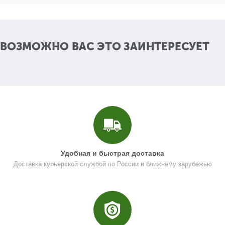
Название
Кольцо копировальное D68x16
N000-041-757-2
Кол-во по схеме
1
ВОЗМОЖНО ВАС ЭТО ЗАИНТЕРЕСУЕТ
Кол-во в корзину
+
−
Цена (Р)
163
Поз. в схеме
8.3
Удобная и быстрая доставка
Название
Кольцо копировальное D68x20
Доставка курьерской службой по России и ближнему зарубежью
N000-041-757-3
Кол-во по схеме
1
Кол-во в корзину
+
−