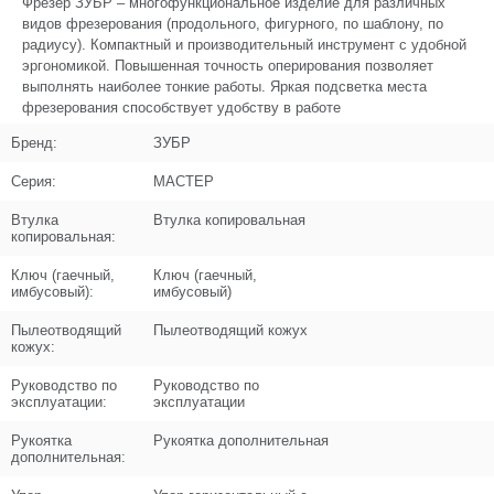
Фрезер ЗУБР – многофункциональное изделие для различных
Поз. в схеме
4.C
видов фрезерования (продольного, фигурного, по шаблону, по
радиусу). Компактный и производительный инструмент с удобной
Название
Направляющая в сборе EV(1-6. - 76)
эргономикой. Повышенная точность оперирования позволяет
N000-041-535-C
выполнять наиболее тонкие работы. Яркая подсветка места
фрезерования способствует удобству в работе
Кол-во по схеме
1
Бренд:
ЗУБР
Кол-во в корзину
+
Серия:
МАСТЕР
−
Втулка
Втулка копировальная
Цена (Р)
989
копировальная:
Ключ (гаечный,
Ключ (гаечный,
имбусовый):
имбусовый)
Пылеотводящий
Пылеотводящий кожух
Поз. в схеме
4
кожух:
Руководство по
Руководство по
Название
Параллельный упор
эксплуатации:
эксплуатации
N000-041-535
Рукоятка
Рукоятка дополнительная
Кол-во по схеме
1
дополнительная:
Кол-во в корзину