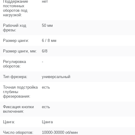
−
Поддержание
нет
постоянных
оборотов под
Цена (Р)
0
нагрузкой:
Рабочий ход
50 мм
фрезы:
Поз. в схеме
8.1
Размер цанги:
6 / 8 мм
Название
Кольцо копировальное D68x12
Размер цанги, мм:
6/8
N000-041-757-1
Регулировка
-
оборотов:
Кол-во по схеме
1
Тип фрезера:
универсальный
Кол-во в корзину
+
−
Точная подстройка
есть
глубины
фрезерования:
Цена (Р)
153
Фиксация кнопки
есть
включения:
Цанга:
Цанга
Поз. в схеме
8.2
Число оборотов:
10000-30000 об/мин