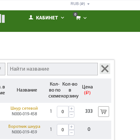
RUB (
)
Р
0
КАБИНЕТ
Кол-
Кол-во
. в
Цена
Название
во по
в
ме
(
)
Р
схеме
корзину
+
Шнур сетевой
1
333
N000-019-458
−
+
Воротник шнура
1
0
N000-019-459
−