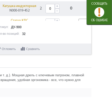
СООБЩИТЬ
+
Катушка индукторная
2
0
N000-019-452
−
+
ОБ ОШИБКЕ
Статор КДС
1
739
N000-019-485
−
тикул:
ДУ-900
л-во позиций:
32
Подшипник шариковый
+
1
309
607 RS (19х7х6)
−
U009-607-RS0
Отложить
Сравнить
+
Ротор КДС
1
1603
N000-019-486
−
Подшипник шариковый
+
1
330
608-2RS (22х8х7) CNBALL
−
и т. д.). Мощная дрель с ключевым патроном, плавной
U009-608-RS0
вращения, удобная эргономика - все, что нужно для
+
Промщит
1
235
N000-019-472
−
Планка переключения
+
1
102
удар-сверление
−
N000-019-473