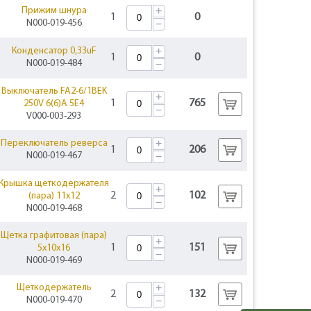
+
Прижим шнура
1
0
N000-019-456
−
+
Конденсатор 0,33uF
1
0
N000-019-484
−
Выключатель FA2-6/1BEK
+
1
765
250V 6(6)A 5E4
−
V000-003-293
+
Переключатель реверса
1
206
N000-019-467
−
Крышка щеткодержателя
+
2
102
(пара) 11х12
−
N000-019-468
Щетка графитовая (пара)
+
1
151
5х10х16
−
N000-019-469
+
Щеткодержатель
2
132
N000-019-470
−