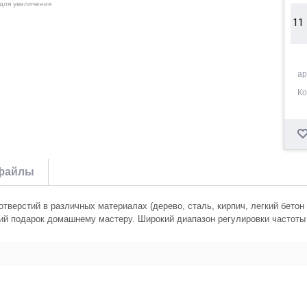
 для увеличения
11
12
ар
Ко
13
14
файлы
15
верстий в различных материалах (дерево, сталь, кирпич, легкий бетон 
ий подарок домашнему мастеру. Широкий диапазон регулировки частоты 
16
17