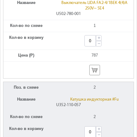
Название
Выключатель LIDA FA2-4/1BEK 4(4)A
250V~ 5E4
U502-780-001
Кол-во по схеме
1
Кол-во в корзину
+
−
Цена (Р)
787
Поз. в схеме
2
Название
Катушка индукторная #Fu
U352-110-057
Кол-во по схеме
2
Кол-во в корзину
+
−