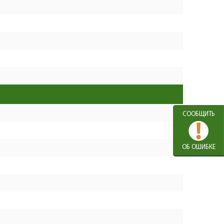
0
3
102
N000-029-965
−
+
Вал промежуточный
1
1
712
N000-029-966
−
+
Пружина
2
1
182
N000-029-967
−
+
Шайба
3
1
102
N000-029-968
−
+
Шарик стальной D4mm
СООБЩИТЬ
4
22
0
N000-026-354
−
+
Ударник
5
1
408
ОБ ОШИБКЕ
N000-029-969
−
+
Шарик стальной D5.5
6
2
104
N000-017-989
−
+
Шпиндель
7
1
0
N000-037-321
−