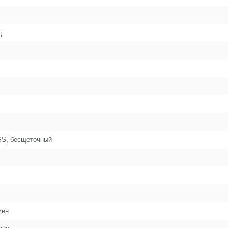
3
ц
3
3
3
S, бесщеточный
3
мин