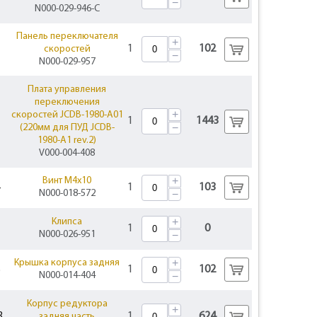
−
N000-029-946-C
Панель переключателя
+
1
102
скоростей
−
N000-029-957
Плата управления
переключения
+
скоростей JCDB-1980-A01
1
1443
−
(220мм для ПУД JCDB-
1980-A1 rev.2)
V000-004-408
+
Винт M4x10
1
103
N000-018-572
−
+
Клипса
1
0
N000-026-951
−
+
Крышка корпуса задняя
1
102
N000-014-404
−
Корпус редуктора
+
3
1
624
задняя часть