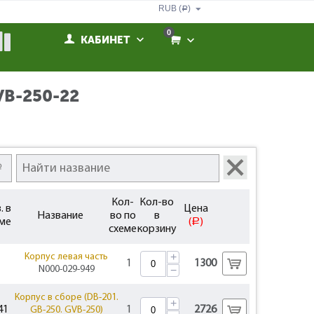
RUB (
)
Р
0
КАБИНЕТ
VB-250-22
Кол-
Кол-во
. в
Цена
Название
во по
в
ме
(
)
Р
схеме
корзину
+
Корпус левая часть
1
1300
N000-029-949
−
Корпус в сборе (DB-201.
+
41
1
2726
GB-250. GVB-250)