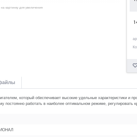
 на картинку для увеличения
1
ар
1
Ко
1
файлы
1
телем, который обеспечивает высокие удельные характеристики и про
1
му постоянно работать в наиболее оптимальном режиме, регулировать 
1
ИОНАЛ