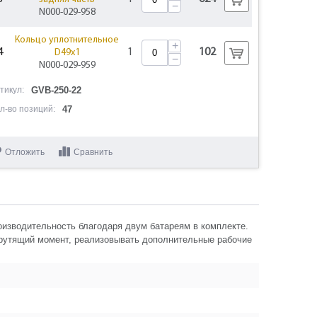
−
N000-029-958
Кольцо уплотнительное
+
4
1
102
D49x1
−
N000-029-959
тикул:
GVB-250-22
Подшипник шариковый
+
5
1
201
61802-2Z (24x15x5) n/n
л-во позиций:
47
−
N000-029-960
+
Шестерня кольцевая
6
Отложить
Сравнить
1
156
N000-029-961
−
+
Кольцо стопорное
7
1
102
N000-029-962
−
изводительность благодаря двум батареям в комплекте.
+
Шайба
8
2
102
крутящий момент, реализовывать дополнительные рабочие
N000-029-963
−
+
Штифт шестерни D4xh9.6
9
3
102
N000-029-964
−
+
Шестерни планетарные