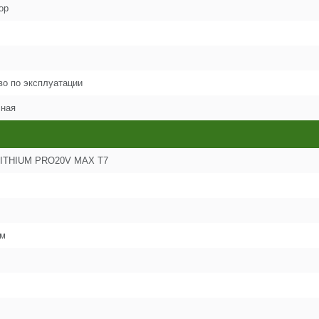
2
ор
2
2
во по эксплуатации
сная
2
LITHIUM PRO20V MAX T7
2
2
см
2
2