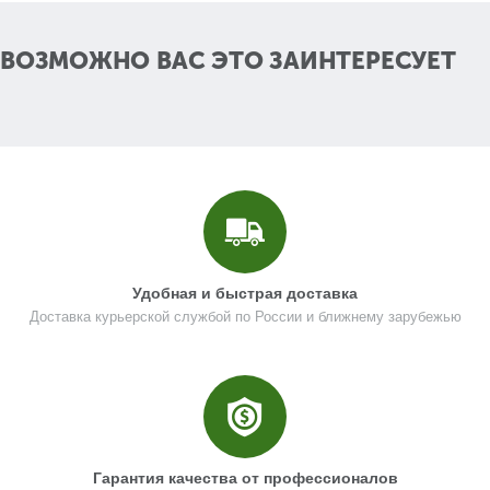
Название
Ручка регулировки направления
ВОЗМОЖНО ВАС ЭТО ЗАИНТЕРЕСУЕТ
N000-047-899
Кол-во по схеме
1
Кол-во в корзину
+
−
Цена (Р)
0
Удобная и быстрая доставка
Поз. в схеме
13
Доставка курьерской службой по России и ближнему зарубежью
Название
Втулка D18хd12х6
N000-047-900
Кол-во по схеме
1
Кол-во в корзину
+
−
Гарантия качества от профессионалов