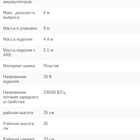
аккумуляторов:
Макс. дальность
6 м
Поз. в схеме
7
выброса:
Название
Пластина монтажная
Масса в упаковке:
8 кг
N000-047-896
Масса изделия:
4.4 кг
Кол-во по схеме
1
Масса изделия с
5.1 кг
АКБ:
Кол-во в корзину
+
−
Материал шнека:
Пластик
Цена (Р)
0
Напряжение
20 В
изделия:
Напряжение
230/50 В/Гц
питания зарядного
Поз. в схеме
8
устройства:
рабочая высота:
25 см
Название
Пластина крепления лопатки 2
N000-047-897
Рабочая высота,
25
см:
Кол-во по схеме
1
Рабочая ширина:
33 см