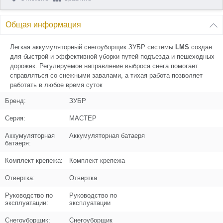
Цена (Р)
0
Общая информация
Поз. в схеме
4
Легкая аккумуляторный снегоуборщик ЗУБР системы
LMS
создан
для быстрой и эффективной уборки путей подъезда и пешеходных
Название
дорожек. Регулируемое направление выброса снега помогает
Шнек
N000-047-893
справляться со снежными завалами, а тихая работа позволяет
работать в любое время суток
Кол-во по схеме
1
Бренд:
ЗУБР
Кол-во в корзину
+
Серия:
МАСТЕР
−
Аккумуляторная
Аккумуляторная батаеря
Цена (Р)
0
батаеря:
Комплект крепежа:
Комплект крепежа
Отвертка:
Отвертка
Поз. в схеме
5
Руководство по
Руководство по
эксплуатации:
эксплуатации
Название
Лопатка снегонаправляющая
N000-047-894
Снегоуборщик:
Снегоуборщик