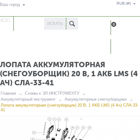
RUB (
)
Р
Ваш город
КАТАЛОГ
0
ТОВАРОВ
КАБИН
ЛОПАТА АККУМУЛЯТОРНАЯ
(СНЕГОУБОРЩИК) 20 В, 1 АКБ LMS (4
АЧ) СЛА-33-41
Главная
Схемы к ЭЛ.ИНСТРУМЕНТУ
Аккумуляторный инструмент
Аккумуляторные снегоуборщики
Лопата аккумуляторная (снегоуборщик) 20 В, 1 АКБ LMS (4 Ач) СЛА-33-
41