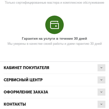
Только сертифицированные мастера и комплексное обслуживание
Цена (Р)
0
Поз. в схеме
14
Название
Скребок
Гарантия на услуги в течение 30 дней
N000-047-901
Мы уверены в качестве своей работы и даем гарантию 30 дней
Кол-во по схеме
1
Кол-во в корзину
+
−
КАБИНЕТ ПОКУПАТЕЛЯ
Цена (Р)
0
СЕРВИСНЫЙ ЦЕНТР
ОФОРМЛЕНИЕ ЗАКАЗА
Поз. в схеме
16
КОНТАКТЫ
Название
Крышка корпуса левая