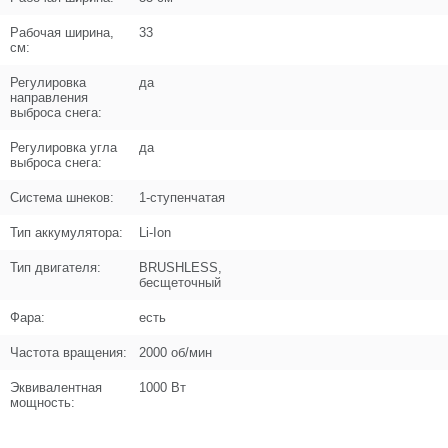
Кол-во в корзину
+
−
Рабочая ширина,
33
см:
Цена (Р)
0
Регулировка
да
направления
выброса снега:
Регулировка угла
да
Поз. в схеме
11
выброса снега:
Система шнеков:
Название
1-ступенчатая
Фланец ручки
N000-047-898
Тип аккумулятора:
Li-Ion
Кол-во по схеме
1
Тип двигателя:
BRUSHLESS,
бесщеточный
Кол-во в корзину
+
−
Фара:
есть
Цена (Р)
0
Частота вращения:
2000 об/мин
Эквивалентная
1000 Вт
мощность:
Поз. в схеме
12