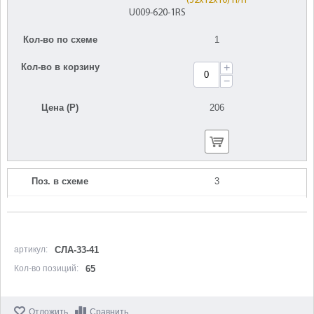
(32х12х10) n/n
U009-620-1RS
Кол-во по схеме
1
Кол-во в корзину
+
−
Цена (Р)
206
Поз. в схеме
3
Название
Шкив большой
N000-047-892
Кол-во по схеме
1
артикул:
СЛА-33-41
Кол-во позиций:
65
Кол-во в корзину
+
−
Отложить
Сравнить