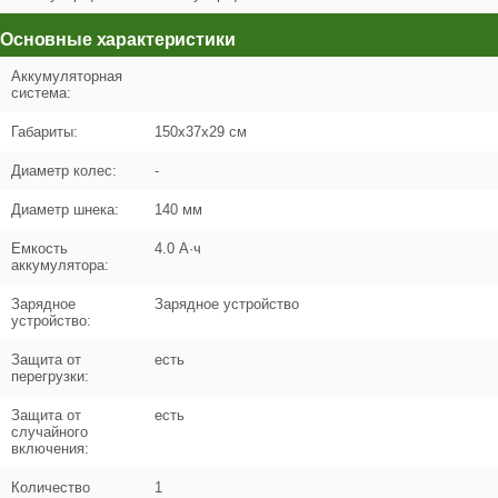
Кол-во по схеме
3
Основные характеристики
Кол-во в корзину
+
Аккумуляторная
−
система:
Габариты:
150х37х29 см
Цена (Р)
0
Диаметр колес:
-
Диаметр шнека:
140 мм
Поз. в схеме
6
Емкость
4.0 А·ч
аккумулятора:
Название
Пластина крепления лопатки 1
N000-047-895
Зарядное
Зарядное устройство
устройство:
Кол-во по схеме
3
Защита от
есть
перегрузки:
Кол-во в корзину
+
−
Защита от
есть
случайного
Цена (Р)
0
включения:
Количество
1