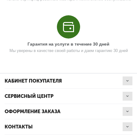
Кол-во в корзину
+
−
Цена (Р)
126
Гарантия на услуги в течение 30 дней
Мы уверены в качестве своей работы и даем гарантию 30 дней
Поз. в схеме
15
Название
Шестерня кольцевая 2 ступени
N000-029-926
КАБИНЕТ ПОКУПАТЕЛЯ
Кол-во по схеме
1
СЕРВИСНЫЙ ЦЕНТР
Кол-во в корзину
+
−
ОФОРМЛЕНИЕ ЗАКАЗА
Цена (Р)
126
КОНТАКТЫ