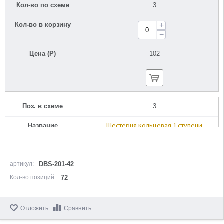
Кол-во по схеме
3
Кол-во в корзину
+
−
Цена (Р)
102
Поз. в схеме
3
Название
Шестерня кольцевая 1 ступени
N000-029-915
Кол-во по схеме
1
артикул:
DBS-201-42
Кол-во в корзину
+
Кол-во позиций:
72
−
Цена (Р)
102
Отложить
Сравнить