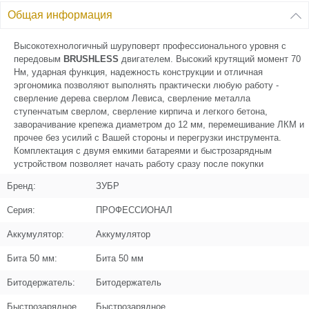
Общая информация
Поз. в схеме
4
Высокотехнологичный шуруповерт профессионального уровня с
передовым
BRUSHLESS
двигателем. Высокий крутящий момент 70
Название
Шестерня солнечная 2 ступени
Нм, ударная функция, надежность конструкции и отличная
N000-029-916
эргономика позволяют выполнять практически любую работу -
сверление дерева сверлом Левиса, сверление металла
Кол-во по схеме
1
ступенчатым сверлом, сверление кирпича и легкого бетона,
заворачивание крепежа диаметром до 12 мм, перемешивание ЛКМ и
Кол-во в корзину
+
прочее без усилий с Вашей стороны и перегрузки инструмента.
−
Комплектация с двумя емкими батареями и быстрозарядным
устройством позволяет начать работу сразу после покупки
Цена (Р)
115
Бренд:
ЗУБР
Серия:
ПРОФЕССИОНАЛ
Аккумулятор:
Аккумулятор
Поз. в схеме
5
Бита 50 мм:
Бита 50 мм
Название
Шестерня планетарная 2 ступени
Битодержатель:
Битодержатель
N000-029-917
Быстрозарядное
Быстрозарядное