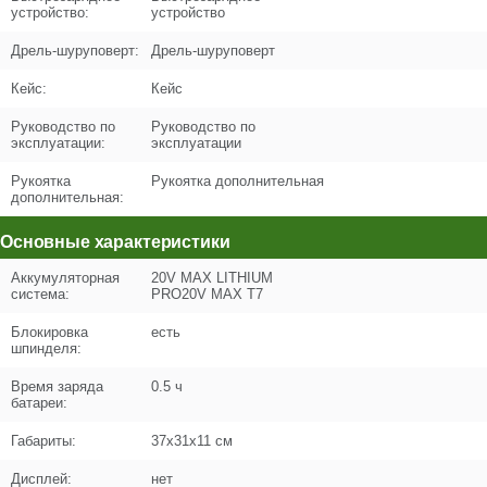
Кол-во по схеме
5
устройство:
устройство
Дрель-шуруповерт:
Дрель-шуруповерт
Кол-во в корзину
+
−
Кейс:
Кейс
Цена (Р)
102
Руководство по
Руководство по
эксплуатации:
эксплуатации
Рукоятка
Рукоятка дополнительная
дополнительная:
Поз. в схеме
6
Основные характеристики
Название
Шестерня солнечная 3 ступени
Аккумуляторная
20V MAX LITHIUM
N000-029-918
система:
PRO20V MAX T7
Блокировка
есть
Кол-во по схеме
1
шпинделя:
Кол-во в корзину
+
Время заряда
0.5 ч
−
батареи:
Цена (Р)
115
Габариты:
37x31x11 см
Дисплей:
нет