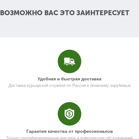
ВОЗМОЖНО ВАС ЭТО ЗАИНТЕРЕСУЕТ
Поз. в схеме
13
Название
Шестерня планетарная 3 ступени
N000-029-924
Кол-во по схеме
5
Кол-во в корзину
+
−
Цена (Р)
102
Удобная и быстрая доставка
Доставка курьерской службой по России и ближнему зарубежью
Поз. в схеме
14
Название
Водило редуктора
N000-029-925
Гарантия качества от профессионалов
Кол-во по схеме
1
Только сертифицированные мастера и комплексное обслуживание