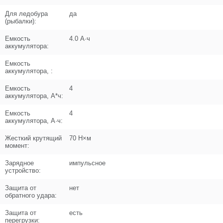
Для ледобура
да
(рыбалки):
Поз. в схеме
7
Емкость
4.0 А·ч
аккумулятора:
Название
Шестерня кольцевая переключения
скоростей
Емкость
N000-029-919
аккумулятора, :
Кол-во по схеме
1
Емкость
4
аккумулятора, А*ч:
Кол-во в корзину
+
Емкость
4
−
аккумулятора, А·ч:
Цена (Р)
103
Жесткий крутящий
70 Н×м
момент:
Зарядное
импульсное
устройство:
Поз. в схеме
8
Защита от
нет
обратного удара:
Название
Винт M3x12
Защита от
есть
N000-018-006
перегрузки: