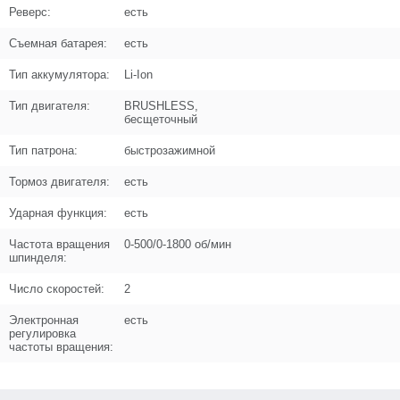
Кол-во по схеме
1
Реверс:
есть
Кол-во в корзину
+
Съемная батарея:
есть
−
Тип аккумулятора:
Li-Ion
Цена (Р)
102
Тип двигателя:
BRUSHLESS,
бесщеточный
Тип патрона:
быстрозажимной
Тормоз двигателя:
есть
Поз. в схеме
12
Ударная функция:
есть
Название
Шайба
N000-029-923
Частота вращения
0-500/0-1800 об/мин
шпинделя:
Кол-во по схеме
1
Число скоростей:
2
Кол-во в корзину
+
Электронная
есть
−
регулировка
частоты вращения:
Цена (Р)
0