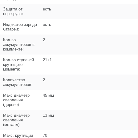
Кол-во по схеме
6
Защита от
есть
перегрузок:
Кол-во в корзину
+
Индикатор заряда
есть
−
батареи:
Цена (Р)
0
Кол-во
2
аккумуляторов в
комплекте:
Кол-во ступеней
21+1
крутящего
Поз. в схеме
9
момента:
Название
Рычаг переключения скоростей
Количество
2
N000-029-920
аккумуляторов:
Кол-во по схеме
1
Макс диаметр
45 мм
сверления
(дерево):
Кол-во в корзину
+
−
Макс диаметр
13 мм
сверления
Цена (Р)
102
(металл):
Макс. крутящий
70