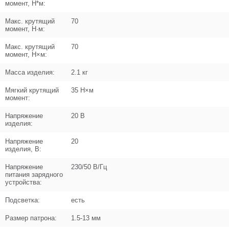
момент, Н*м:
Макс. крутящий
70
момент, Н·м:
Поз. в схеме
10
Макс. крутящий
70
Название
Корпус редуктора передняя часть
момент, Н×м:
N000-029-921
Масса изделия:
2.1 кг
Кол-во по схеме
1
Мягкий крутящий
35 Н×м
момент:
Кол-во в корзину
+
−
Напряжение
20 В
изделия:
Цена (Р)
102
Напряжение
20
изделия, В:
Напряжение
230/50 В/Гц
питания зарядного
устройства:
Поз. в схеме
11
Подсветка:
есть
Название
Шестерня блокирующая
N000-029-922
Размер патрона:
1.5-13 мм