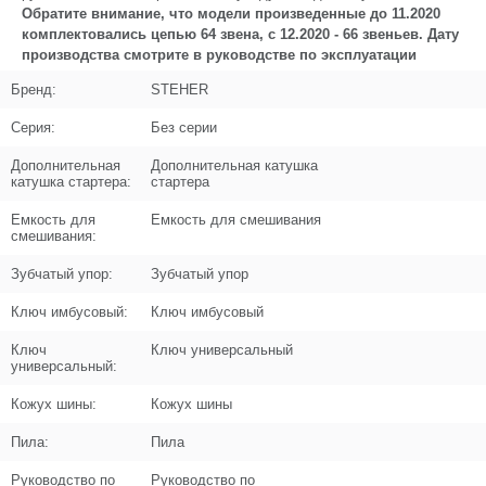
Обратите внимание, что модели произведенные до 11.2020
комплектовались цепью 64 звена, с 12.2020 - 66 звеньев. Дату
Кол-во по схеме
1
производства смотрите в руководстве по эксплуатации
Кол-во в корзину
+
Бренд:
STEHER
−
Серия:
Без серии
Цена (Р)
3710
Дополнительная
Дополнительная катушка
катушка стартера:
стартера
Емкость для
Емкость для смешивания
смешивания:
Поз. в схеме
1.34
Зубчатый упор:
Зубчатый упор
Название
Направляющая регулировки холостого
Ключ имбусовый:
Ключ имбусовый
хода
N000-031-961
Ключ
Ключ универсальный
универсальный:
Кол-во по схеме
1
Кожух шины:
Кожух шины
Кол-во в корзину
+
−
Пила:
Пила
Руководство по
Руководство по
Цена (Р)
412