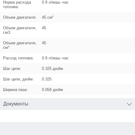
Норма расхода
0.9 л/маш.-час
топлива:
Объем двигателя:
45 см³
Объем двигателя,
45
Поз. в схеме
1.48
см3:
Название
Топливопровод D5хd2.5хL188 черный
Объем двигателя,
45
см³:
специальный
N000-031-966
Расход топлива:
0.9 л/маш.-час
Кол-во по схеме
1
Шаг цепи:
0.325 дюйм
Кол-во в корзину
+
Шаг цепи, дюйм:
0.325
−
Ширина паза:
0.058 дюйм
Цена (Р)
175
Документы
Поз. в схеме
1.49