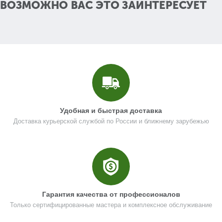
ВОЗМОЖНО ВАС ЭТО ЗАИНТЕРЕСУЕТ
Название
Фильтр топливный
N000-031-967
Кол-во по схеме
1
Кол-во в корзину
+
−
Цена (Р)
0
Удобная и быстрая доставка
Доставка курьерской службой по России и ближнему зарубежью
Поз. в схеме
1.50
Название
Амортизатор резиновый
N000-031-968
Кол-во по схеме
1
Кол-во в корзину
+
Гарантия качества от профессионалов
−
Только сертифицированные мастера и комплексное обслуживание
Цена (Р)
0