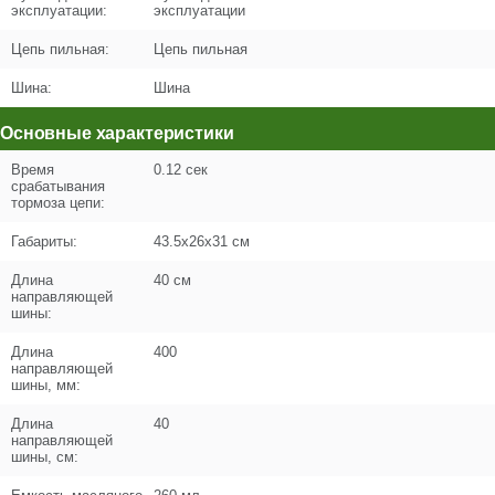
эксплуатации:
эксплуатации
Цепь пильная:
Цепь пильная
Шина:
Шина
Поз. в схеме
1.36
Основные характеристики
Название
Накладка корпуса верхняя
Время
0.12 сек
N000-031-963
срабатывания
тормоза цепи:
Кол-во по схеме
1
Габариты:
43.5х26x31 см
Кол-во в корзину
+
Длина
40 см
−
направляющей
шины:
Цена (Р)
1031
Длина
400
направляющей
шины, мм:
Длина
40
направляющей
Поз. в схеме
1.37
шины, см:
Название
Стартер в сборе