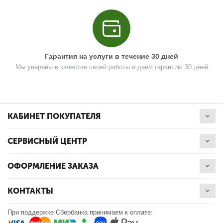
Поз. в схеме
1.51
Гарантия на услуги в течение 30 дней
Название
Бак топливный в сборе
Мы уверены в качестве своей работы и даем гарантию 30 дней
N000-031-969
Кол-во по схеме
1
Кол-во в корзину
+
КАБИНЕТ ПОКУПАТЕЛЯ
−
Цена (Р)
1310
СЕРВИСНЫЙ ЦЕНТР
ОФОРМЛЕНИЕ ЗАКАЗА
КОНТАКТЫ
Поз. в схеме
1.52
Название
Втулка резоновая амортизатор
При поддержке Сбербанка принимаем к оплате:
N000-031-970