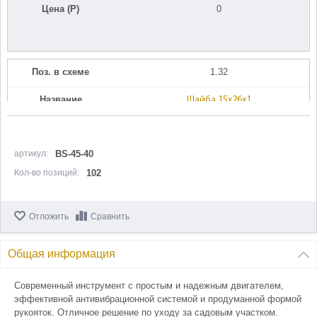
Цена (Р)
0
Поз. в схеме
1.32
Название
Шайба 15x26x1
N000-031-959
Кол-во по схеме
1
артикул:
BS-45-40
Кол-во в корзину
+
Кол-во позиций:
102
−
Цена (Р)
0
Отложить
Сравнить
Общая информация
Поз. в схеме
1.33
Современный инструмент с простым и надежным двигателем,
эффективной антивибрационной системой и продуманной формой
Название
Крышка воздушного фильтра
рукояток. Отличное решение по уходу за садовым участком.
N000-031-960