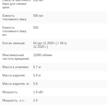
Емкость масляного
260 мл
N000-031-964
бака для смазки
цепи:
Кол-во по схеме
1
Емкость
550 мл
топливного бака:
Кол-во в корзину
+
−
Емкость
550
топливного бака,
Цена (Р)
584
мл:
Кол-во звеньев:
64 (до 11.2020 г.) / 66 (с
12.2020 г.)
Максимальная
11000 об/мин
частота вращения:
Поз. в схеме
1.38
Масса в упаковке:
6.7 кг
Название
Накладка пластиковая
N000-031-965
Масса изделия:
5.8 кг
Кол-во по схеме
1
Масса изделия, кг:
5.8
Кол-во в корзину
+
Мощность:
1.8 кВт
−
Мощность, л.с.:
2.4
Цена (Р)
515