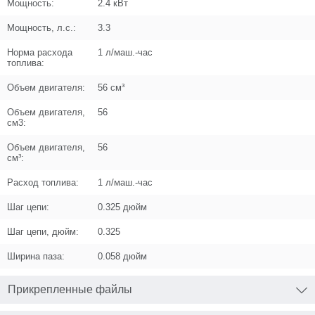
Мощность:
2.4 кВт
Мощность, л.с.:
3.3
Поз. в схеме
1.08
Норма расхода
1 л/маш.-час
Название
топлива:
Крышка натяжителя
U589-490-106
Объем двигателя:
56 см³
Кол-во по схеме
1
Объем двигателя,
56
см3:
Кол-во в корзину
+
−
Объем двигателя,
56
см³:
Цена (Р)
0
Расход топлива:
1 л/маш.-час
Шаг цепи:
0.325 дюйм
Шаг цепи, дюйм:
0.325
Поз. в схеме
1.09
Ширина паза:
0.058 дюйм
Название
Саморез 4x12 T20 #F
UM02-000-019
Прикрепленные файлы
Кол-во по схеме
4