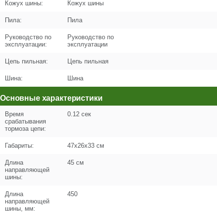
Кожух шины:
Кожух шины
Пила:
Пила
Руководство по
Руководство по
Поз. в схеме
1.05
эксплуатации:
эксплуатации
Название
Штифт D3х14
Цепь пильная:
Цепь пильная
U589-490-103
Шина:
Шина
Кол-во по схеме
1
Основные характеристики
Кол-во в корзину
+
Время
0.12 сек
−
срабатывания
тормоза цепи:
Цена (Р)
0
Габариты:
47х26х33 см
Длина
45 см
направляющей
шины:
Поз. в схеме
1.06
Длина
450
Название
Винт натяжения цепи
направляющей
U589-490-105
шины, мм: