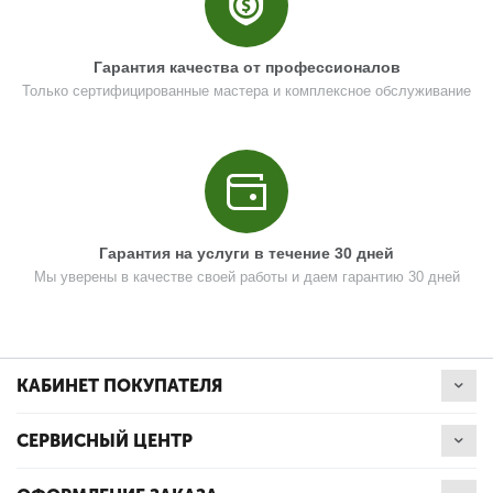
Поз. в схеме
1.11
Название
Пружина кручения
Гарантия качества от профессионалов
U589-490-109
Только сертифицированные мастера и комплексное обслуживание
Кол-во по схеме
1
Кол-во в корзину
+
−
Цена (Р)
0
Гарантия на услуги в течение 30 дней
Мы уверены в качестве своей работы и даем гарантию 30 дней
Поз. в схеме
1.12
Название
Шайба D20 d5 h1,1
КАБИНЕТ ПОКУПАТЕЛЯ
U589-490-110
Кол-во по схеме
1
СЕРВИСНЫЙ ЦЕНТР
Кол-во в корзину
+