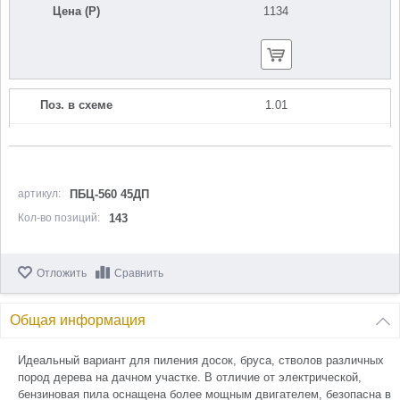
Цена (Р)
1134
Поз. в схеме
1.01
Название
Крышка тормоза в сборе
U589-490-099-C
Кол-во по схеме
1
артикул:
ПБЦ-560 45ДП
Кол-во позиций:
143
Кол-во в корзину
+
−
Отложить
Сравнить
Цена (Р)
1883
Общая информация
Идеальный вариант для пиления досок, бруса, стволов различных
Поз. в схеме
1.03
пород дерева на дачном участке. В отличие от электрической,
бензиновая пила оснащена более мощным двигателем, безопасна в