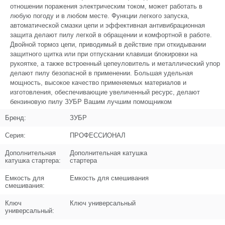
Название
Втулка металлическая
отношении поражения электрическим током, может работать в
U589-490-101
любую погоду и в любом месте. Функции легкого запуска,
автоматической смазки цепи и эффективная антивибрационная
Кол-во по схеме
1
защита делают пилу легкой в обращении и комфортной в работе.
Двойной тормоз цепи, приводимый в действие при откидывании
Кол-во в корзину
+
защитного щитка или при отпускании клавиши блокировки на
−
рукоятке, а также встроенный цепеуловитель и металлический упор
делают пилу безопасной в применении. Большая удельная
Цена (Р)
0
мощность, высокое качество применяемых материалов и
изготовления, обеспечивающие увеличенный ресурс, делают
бензиновую пилу ЗУБР Вашим лучшим помощником
Бренд:
ЗУБР
Поз. в схеме
1.04
Серия:
ПРОФЕССИОНАЛ
Название
Втулка-амортизатор
Дополнительная
Дополнительная катушка
U589-490-102
катушка стартера:
стартера
Кол-во по схеме
1
Емкость для
Емкость для смешивания
смешивания:
Кол-во в корзину
+
−
Ключ
Ключ универсальный
универсальный:
Цена (Р)
0