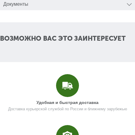
Документы
Кол-во в корзину
+
−
Цена (Р)
103
ВОЗМОЖНО ВАС ЭТО ЗАИНТЕРЕСУЕТ
Поз. в схеме
1.10
Название
Ручка блокировки
U589-490-108
Кол-во по схеме
1
Кол-во в корзину
+
−
Удобная и быстрая доставка
Доставка курьерской службой по России и ближнему зарубежью
Цена (Р)
0