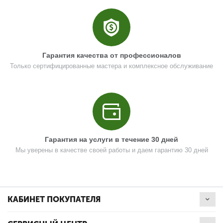
−
Цена (Р)
102
Гарантия качества от профессионалов
Только сертифицированные мастера и комплексное обслуживание
Поз. в схеме
8
Название
Винт специальный
U589-490-008
Кол-во по схеме
2
Кол-во в корзину
Гарантия на услуги в течение 30 дней
+
−
Мы уверены в качестве своей работы и даем гарантию 30 дней
Цена (Р)
0
КАБИНЕТ ПОКУПАТЕЛЯ
Поз. в схеме
9