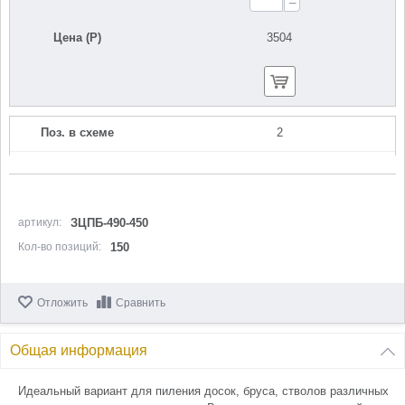
−
Цена (Р)
3504
Поз. в схеме
2
Название
Гайка M5
UM05-000-005
Кол-во по схеме
2
артикул:
ЗЦПБ-490-450
Кол-во позиций:
150
Кол-во в корзину
+
−
Отложить
Сравнить
Цена (Р)
103
Общая информация
Идеальный вариант для пиления досок, бруса, стволов различных
Поз. в схеме
3