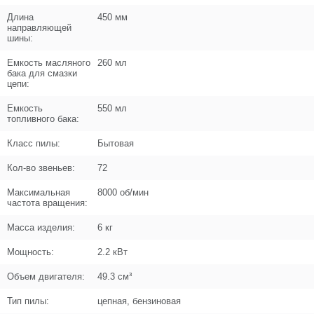
−
Длина
450 мм
направляющей
Цена (Р)
103
шины:
Емкость масляного
260 мл
бака для смазки
цепи:
Поз. в схеме
5
Емкость
550 мл
топливного бака:
Название
Планка
U589-490-005
Класс пилы:
Бытовая
Кол-во звеньев:
72
Кол-во по схеме
1
Максимальная
8000 об/мин
Кол-во в корзину
+
частота вращения:
−
Масса изделия:
6 кг
Цена (Р)
0
Мощность:
2.2 кВт
Объем двигателя:
49.3 см³
Поз. в схеме
6
Тип пилы:
цепная, бензиновая