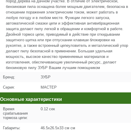
пород дерева на дачном участке. В отличие от электрической,
бензиновая пила оснащена более мощным двигателем, безопасна в
Название
Шайба D5 #F
отношении поражения электрическим током, может работать в
UM04-000-003
любую погоду и в любом месте. Функции легкого запуска,
автоматической смазки цепи и эффективная антивибрационная
Кол-во по схеме
8
защита делают пилу легкой в обращении и комфортной в работе.
Двойной тормоз цепи, приводимый в действие при откидывании
Кол-во в корзину
+
защитного щитка или при отпускании клавиши блокировки на
−
рукоятке, а также встроенный цепеуловитель и металлический упор
делают пилу безопасной в применении. Большая удельная
Цена (Р)
103
мощность, высокое качество применяемых материалов и
изготовления, обеспечивающие увеличенный ресурс, делают
бензиновую пилу ЗУБР Вашим лучшим помощником
Бренд:
ЗУБР
Поз. в схеме
4
Серия:
МАСТЕР
Название
Шайба-гровер D5
Основные характеристики
UM04-001-003
Время
0.12 сек
срабатывания
Кол-во по схеме
14
тормоза цепи:
Кол-во в корзину
+
Габариты:
46.5x26.5x33 см см