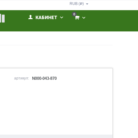
RUB (
)
Р
0
КАБИНЕТ
артикул:
N000-043-870