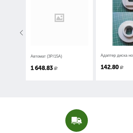
т.
Адаптер диска н
Автомат (3P/15A)
-039-590)
142.80
1 648.83
Р
Р