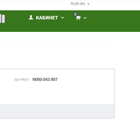
RUB (
)
Р
0
КАБИНЕТ
артикул:
N000-043-907