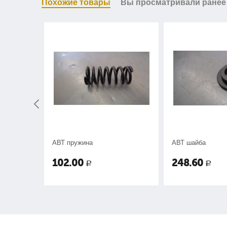
Похожие товары
Вы просматривали ранее
т.
АВТ пружина
АВТ шайба
-039-589.
102.00
248.60
Р
Р