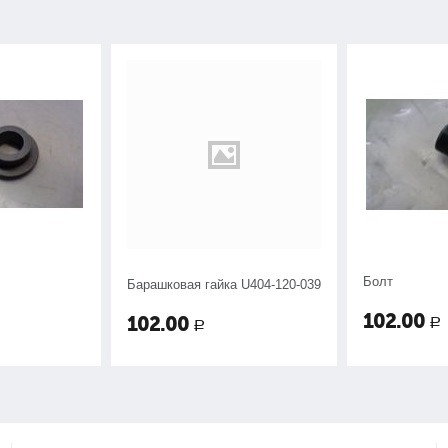
Болт
Барашковая гайка U404-120-039
102.00
102.00
Р
Р