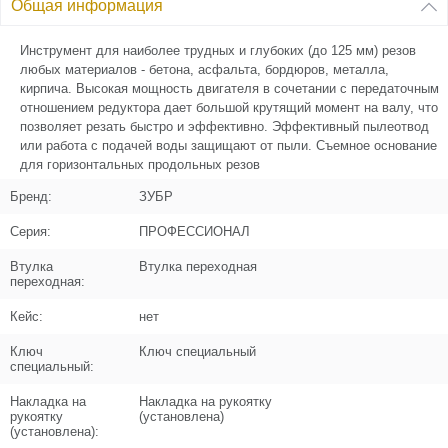
Общая информация
Инструмент для наиболее трудных и глубоких (до 125 мм) резов
Поз. в схеме
5
любых материалов - бетона, асфальта, бордюров, металла,
кирпича. Высокая мощность двигателя в сочетании с передаточным
Название
Кольцо проставочное D25.4хd20
отношением редуктора дает большой крутящий момент на валу, что
N000-042-142
позволяет резать быстро и эффективно. Эффективный пылеотвод
или работа с подачей воды защищают от пыли. Съемное основание
Кол-во по схеме
1
для горизонтальных продольных резов
Бренд:
ЗУБР
Кол-во в корзину
+
−
Серия:
ПРОФЕССИОНАЛ
Цена (Р)
0
Втулка
Втулка переходная
переходная:
Кейс:
нет
Поз. в схеме
7
Ключ
Ключ специальный
специальный:
Название
Пластина фиксации кожуха
Накладка на
Накладка на рукоятку
N000-042-143
рукоятку
(установлена)
(установлена):
Кол-во по схеме
1