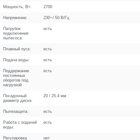
−
Мощность, Вт:
2700
Цена (Р)
102
Напряжение:
230~/ 50 В/Гц
Патрубок
есть
подключения
пылесоса:
Плавный пуск:
есть
Поз. в схеме
11
Подача воды:
есть
Название
Заглушка патрубка
N000-042-146
Поддержание
есть
постоянных
оборотов под
Кол-во по схеме
1
нагрузкой:
Кол-во в корзину
+
Посадочный
20 / 25.4 мм
−
диаметр диска:
Цена (Р)
102
Пылезащита:
есть
Работа с подачей
есть
воды:
Регулировка
нет