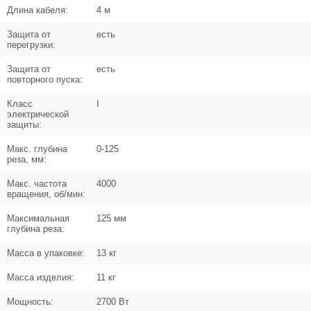
Длина кабеля:
4 м
Поз. в схеме
9
Защита от
есть
перегрузки:
Название
Винт M4x12
N000-018-681
Защита от
есть
повторного пуска:
Кол-во по схеме
2
Класс
I
Кол-во в корзину
+
электрической
защиты:
−
Макс. глубина
0-125
Цена (Р)
0
реза, мм:
Макс. частота
4000
вращения, об/мин:
Поз. в схеме
10
Максимальная
125 мм
глубина реза:
Название
Патрубок пылеотводный
Масса в упаковке:
13 кг
N000-042-145
Масса изделия:
11 кг
Кол-во по схеме
1
Мощность:
2700 Вт
Кол-во в корзину
+