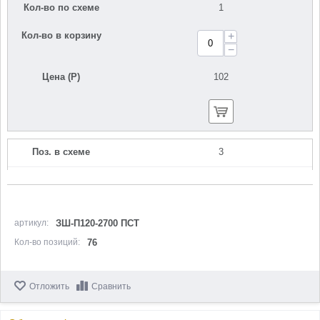
Кол-во по схеме
1
Кол-во в корзину
+
−
Цена (Р)
102
Поз. в схеме
3
Название
Фланец прижимной
N000-042-141
Кол-во по схеме
2
артикул:
ЗШ-П120-2700 ПСТ
Кол-во позиций:
76
Кол-во в корзину
+
−
Отложить
Сравнить
Цена (Р)
377