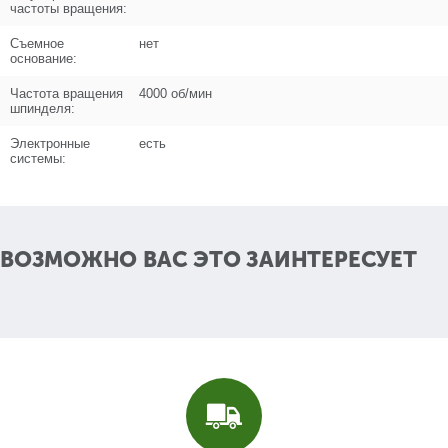
частоты вращения:
Поз. в схеме
12
Съемное
нет
Название
Кольцо уплотнительное D40хd36х2
основание:
N000-042-147
Частота вращения
4000 об/мин
Кол-во по схеме
1
шпинделя:
Электронные
есть
Кол-во в корзину
+
системы:
−
Цена (Р)
0
ВОЗМОЖНО ВАС ЭТО ЗАИНТЕРЕСУЕТ
Поз. в схеме
13
Название
Кожух диска
N000-042-166
Кол-во по схеме
1
Кол-во в корзину
+
−