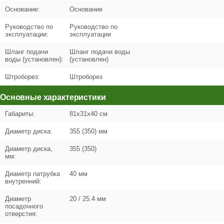
Основание:
Основание
Кол-во в корзину
+
−
Руководство по
Руководство по
эксплуатации:
эксплуатации
Цена (Р)
0
Шланг подачи
Шланг подачи воды
воды (установлен):
(установлен)
Штроборез:
Штроборез
Поз. в схеме
8
Основные характеристики
Название
Тройник правый
Габариты:
81x31x40 см
N000-042-144
Диаметр диска:
355 (350) мм
Кол-во по схеме
1
Диаметр диска,
355 (350)
мм:
Кол-во в корзину
+
−
Диаметр патрубка
40 мм
внутренний:
Цена (Р)
102
Диаметр
20 / 25.4 мм
посадочного
отверстия: