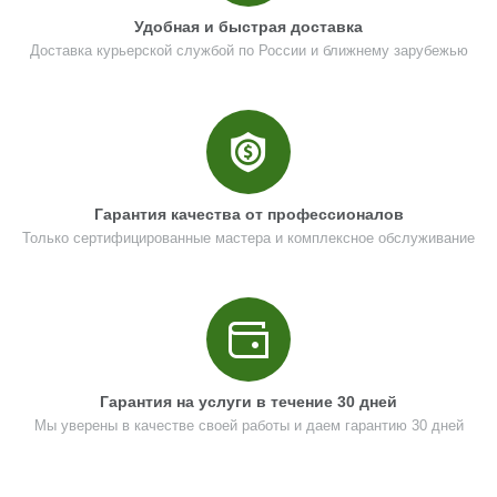
Удобная и быстрая доставка
Цена (Р)
4376
Доставка курьерской службой по России и ближнему зарубежью
Поз. в схеме
14
Название
Болт M8x30
Гарантия качества от профессионалов
N000-027-410
Только сертифицированные мастера и комплексное обслуживание
Кол-во по схеме
2
Кол-во в корзину
+
−
Цена (Р)
0
Гарантия на услуги в течение 30 дней
Мы уверены в качестве своей работы и даем гарантию 30 дней
Поз. в схеме
15