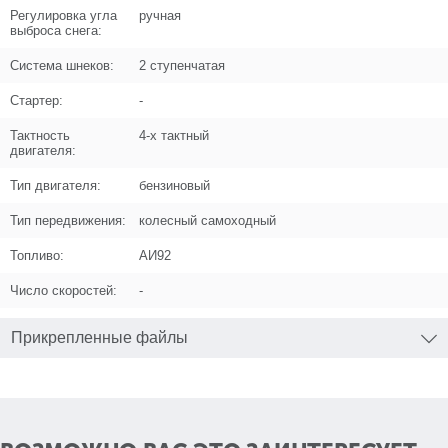
Регулировка угла
ручная
выброса снега:
Система шнеков:
2 ступенчатая
Поз. в схеме
1.012
Стартер:
-
Название
Рукоятка
Тактность
4-х тактный
двигателя:
N000-039-074
Тип двигателя:
бензиновый
Кол-во по схеме
1
Тип передвижения:
колесный самоходный
Кол-во в корзину
+
−
Топливо:
АИ92
Цена (Р)
0
Число скоростей:
-
Прикрепленные файлы
Поз. в схеме
1.012
Название
Рукоятка V2
N000-039-074-2