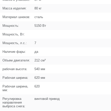
N000-039-153
Масса изделия:
80 кг
Кол-во по схеме
2
Материал шнеков:
сталь
Кол-во в корзину
+
−
Мощность:
5150 Вт
Мощность, Вт:
Цена (Р)
670
Мощность, л.с.:
7
Наличие фары:
да
Объем двигателя:
212 см³
Поз. в схеме
1.010
рабочая высота:
540 мм
Название
Ручка сцепления V2
N000-039-153-2
Рабочая ширина:
620 мм
Кол-во по схеме
2
Рабочая ширина,
620
мм:
Кол-во в корзину
+
Регулировка
винтовой привод
−
направления
выброса снега:
Цена (Р)
556