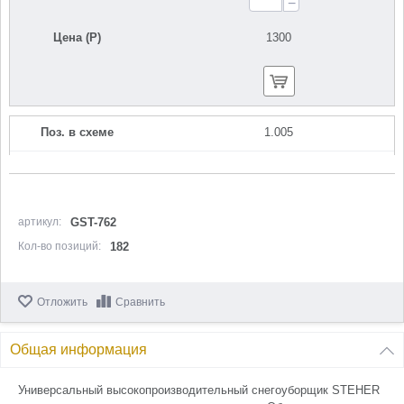
−
Цена (Р)
1300
Поз. в схеме
1.005
Название
Панель управления
N000-039-151
Кол-во по схеме
1
артикул:
GST-762
Кол-во позиций:
182
Кол-во в корзину
+
−
Отложить
Сравнить
Цена (Р)
0
Общая информация
Поз. в схеме
1.005
Универсальный высокопроизводительный снегоуборщик STEHER