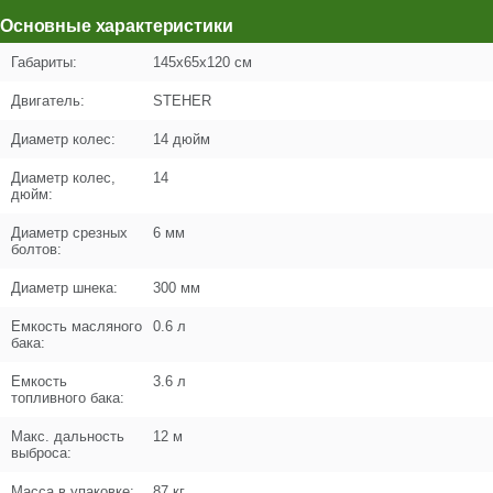
Цена (Р)
4052
Основные характеристики
Габариты:
145x65x120 см
Двигатель:
STEHER
Поз. в схеме
1.007
Диаметр колес:
14 дюйм
Название
Кронштейн фары
Диаметр колес,
14
N000-039-152
дюйм:
Кол-во по схеме
1
Диаметр срезных
6 мм
болтов:
Кол-во в корзину
+
Диаметр шнека:
300 мм
−
Емкость масляного
0.6 л
Цена (Р)
0
бака:
Емкость
3.6 л
топливного бака:
Поз. в схеме
1.010
Макс. дальность
12 м
выброса:
Название
Ручка сцепления
Масса в упаковке:
87 кг