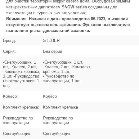
для очистки территории вокруг своего дома. Оборудован зимним
Название
Панель управления V2
четырехтактным двигателем
SNOW series
созданным для
N000-039-151-2
эксплуатации в суровых зимних условиях.
Внимание! Начиная с даты производства 06.2023, в изделии
Кол-во по схеме
1
отсутствует выключатель зажигания. Функцию выключателя
выполняет рычаг дроссельной заслонки.
Кол-во в корзину
+
Бренд:
STEHER
−
Серия:
Без серии
Цена (Р)
0
-Снегоуборщик, 1
-Снегоуборщик, 1 шт,
шт, -Колесо, 2 шт,
-Колесо, 2 шт, -Комплект
-Комплект крепежа,
крепежа, 1 шт,
1 шт, -Руководство
-Руководство по
по эксплуатации, 1
эксплуатации, 1 шт,
Поз. в схеме
1.006
шт,:
Название
Фара снегоуборщика LED DC12V 12W
Колесо:
Колесо
N000-039-071
Комплект крепежа:
Комплект крепежа
Кол-во по схеме
1
Руководство по
Руководство по
эксплуатации:
эксплуатации
Кол-во в корзину
+
−
Снегоуборщик:
Снегоуборщик