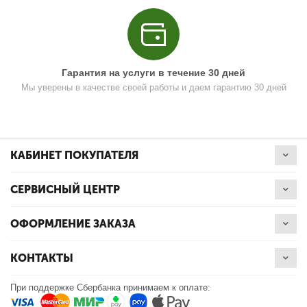
Поз. в схеме
1.014
Название
Руль правый V3
N000-039-154-3
Гарантия на услуги в течение 30 дней
Мы уверены в качестве своей работы и даем гарантию 30 дней
Кол-во по схеме
1
Кол-во в корзину
+
−
КАБИНЕТ ПОКУПАТЕЛЯ
Цена (Р)
0
СЕРВИСНЫЙ ЦЕНТР
ОФОРМЛЕНИЕ ЗАКАЗА
Поз. в схеме
1.014
Название
Руль правый
КОНТАКТЫ
N000-039-154
При поддержке Сбербанка принимаем к оплате:
Кол-во по схеме
1