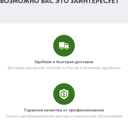
ВОЗМОЖНО ВАС ЭТО ЗАИНТЕРЕСУЕТ
Кол-во по схеме
1
Кол-во в корзину
+
−
Цена (Р)
0
Поз. в схеме
1.013
Удобная и быстрая доставка
Доставка курьерской службой по России и ближнему зарубежью
Название
Накладка
N000-039-075
Кол-во по схеме
2
Кол-во в корзину
+
−
Гарантия качества от профессионалов
Цена (Р)
0
Только сертифицированные мастера и комплексное обслуживание