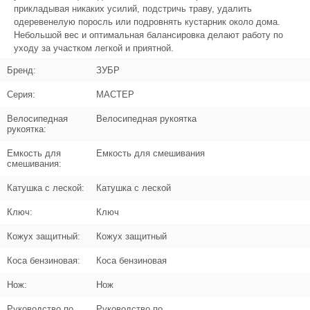
прикладывая никаких усилий, подстричь траву, удалить
Кол-во по схеме
1
одеревенелую поросль или подровнять кустарник около дома.
Небольшой вес и оптимальная балансировка делают работу по
Кол-во в корзину
+
уходу за участком легкой и приятной.
−
Бренд:
ЗУБР
Цена (Р)
200
Серия:
МАСТЕР
Велосипедная
Велосипедная рукоятка
рукоятка:
Поз. в схеме
1.A4
Емкость для
Емкость для смешивания
смешивания:
Название
Кожух в сборе
Катушка с леской:
Катушка с леской
N000-021-648
Ключ:
Ключ
Кол-во по схеме
1
Кожух защитный:
Кожух защитный
Кол-во в корзину
+
−
Коса бензиновая:
Коса бензиновая
Цена (Р)
525
Нож:
Нож
Руководство по
Руководство по