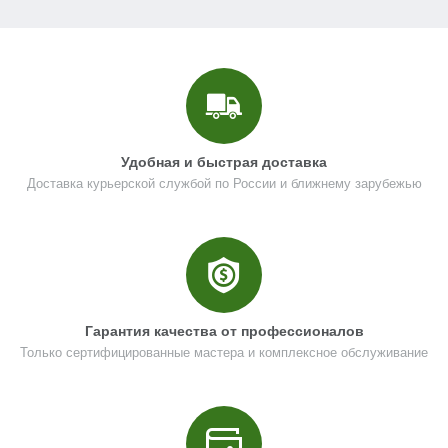
Кол-во в корзину
+
−
Цена (Р)
206
Удобная и быстрая доставка
Доставка курьерской службой по России и ближнему зарубежью
Поз. в схеме
1.04
Название
Корпус муфты сцепления
N000-021-629
Кол-во по схеме
1
Гарантия качества от профессионалов
Кол-во в корзину
+
Только сертифицированные мастера и комплексное обслуживание
−
Цена (Р)
0