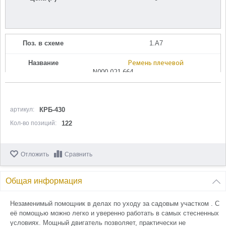
Поз. в схеме
1.A7
Название
Ремень плечевой
N000-021-664
Кол-во по схеме
1
артикул:
КРБ-430
Кол-во в корзину
+
−
Кол-во позиций:
122
Цена (Р)
0
Отложить
Сравнить
Общая информация
Поз. в схеме
1.A5
Незаменимый помощник в делах по уходу за садовым участком . С
Название
Ручка левая часть в сборе
её помощью можно легко и уверенно работать в самых стесненных
N000-021-652
условиях. Мощный двигатель позволяет, практически не