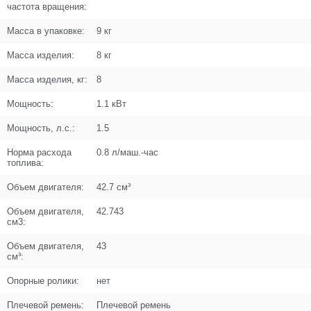
частота вращения:
Кол-во по схеме
1
Масса в упаковке:
9 кг
Кол-во в корзину
+
−
Масса изделия:
8 кг
Цена (Р)
0
Масса изделия, кг:
8
Мощность:
1.1 кВт
Мощность, л.с.:
1.5
Поз. в схеме
1.01
Норма расхода
0.8 л/маш.-час
топлива:
Название
Чашка сцепления 9Т
N000-021-628
Объем двигателя:
42.7 см³
Кол-во по схеме
1
Объем двигателя,
42.743
см3:
Кол-во в корзину
+
−
Объем двигателя,
43
см³:
Цена (Р)
0
Опорные ролики:
нет
Плечевой ремень:
Плечевой ремень