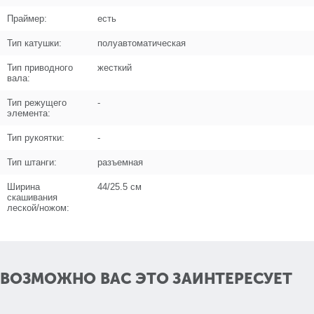
Праймер:
есть
Поз. в схеме
1.02
Тип катушки:
полуавтоматическая
Название
Кольцо стопорное разрезное
U501-470-021
Тип приводного
жесткий
вала:
Кол-во по схеме
1
Тип режущего
-
элемента:
Кол-во в корзину
+
−
Тип рукоятки:
-
Цена (Р)
102
Тип штанги:
разъемная
Ширина
44/25.5 см
скашивания
леской/ножом:
Поз. в схеме
1.03
Название
Подшипник шариковый 6202-2RS
(35x15x11) n/n
ВОЗМОЖНО ВАС ЭТО ЗАИНТЕРЕСУЕТ
U009-620-2RS
Кол-во по схеме
2