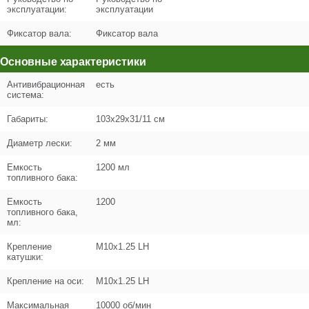
эксплуатации:
эксплуатации
Фиксатор вала:
Фиксатор вала
Поз. в схеме
1.A3
Основные характеристики
Название
Редуктор в сборе
Антивибрационная
есть
N000-021-723
система:
Кол-во по схеме
1
Габариты:
103x29x31/11 см
Кол-во в корзину
+
Диаметр лески:
2 мм
−
Емкость
1200 мл
топливного бака:
Цена (Р)
1526
Емкость
1200
топливного бака,
мл:
Крепление
М10х1.25 LH
Поз. в схеме
1.A2
катушки:
Название
Корпус муфты сцепления в сборе
Крепление на оси:
М10х1.25 LH
N000-021-627
Максимальная
10000 об/мин